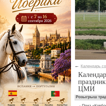
←
Календарь с
Календар
праздник
ЦМИ
Розыгрыш трад
- Приз «Ковбо