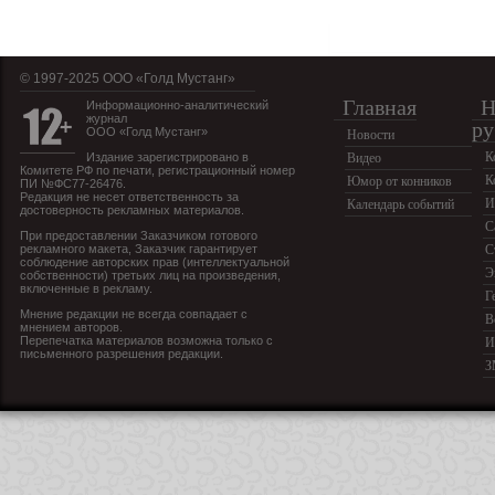
© 1997-2025 OOO «Голд Мустанг»
Главная
Н
Информационно-аналитический
журнал
ру
ООО «Голд Мустанг»
Новости
К
Издание зарегистрировано в
Видео
Комитете РФ по печати, регистрационный номер
К
Юмор от конников
ПИ №ФС77-26476.
Редакция не несет ответственность за
И
Календарь событий
достоверность рекламных материалов.
С
При предоставлении Заказчиком готового
рекламного макета, Заказчик гарантирует
С
соблюдение авторских прав (интеллектуальной
Э
собственности) третьих лиц на произведения,
включенные в рекламу.
Г
Мнение редакции не всегда совпадает с
В
мнением авторов.
Перепечатка материалов возможна только с
И
письменного разрешения редакции.
З