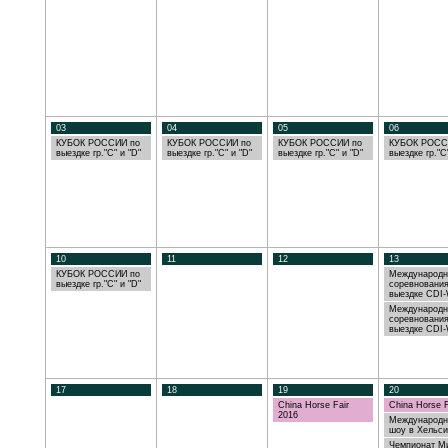
03
04
05
06
КУБОК РОССИИ по
КУБОК РОССИИ по
КУБОК РОССИИ по
КУБОК РОСС
выездке гр."С" и "D"
выездке гр."С" и "D"
выездке гр."С" и "D"
выездке гр."С
10
11
12
13
КУБОК РОССИИ по
Международ
выездке гр."С" и "D"
соревнования
выездке CDI
Международ
соревнования
выездке CDI
17
18
19
20
China Horse Fair
China Horse F
2016
Международн
шоу в Хельси
Чемпионат М