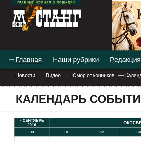
ГЛАВНЫЙ ЖУРНАЛ О ЛОШАДЯХ
Главная
Наши рубрики
Редакция
Новости
Видео
Юмор от конников
Кален
КАЛЕНДАРЬ СОБЫТ
< СЕНТЯБРЬ
ОКТЯБР
2016
ПН
ВТ
СР
Ч