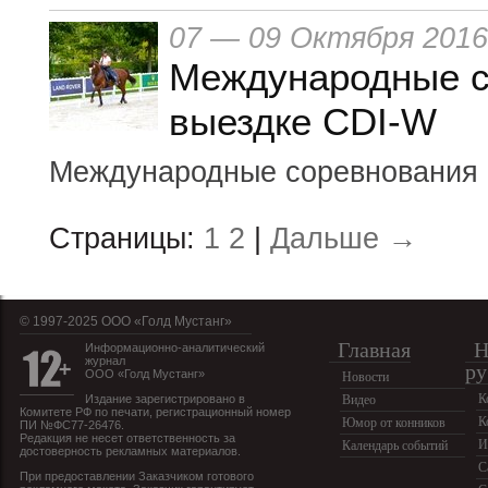
07 — 09 Октября 2016
Международные с
выездке CDI-W
Международные соревнования 
Страницы:
1
2
|
Дальше →
© 1997-2025 OOO «Голд Мустанг»
Главная
Н
Информационно-аналитический
журнал
ру
ООО «Голд Мустанг»
Новости
К
Издание зарегистрировано в
Видео
Комитете РФ по печати, регистрационный номер
К
Юмор от конников
ПИ №ФС77-26476.
Редакция не несет ответственность за
И
Календарь событий
достоверность рекламных материалов.
С
При предоставлении Заказчиком готового