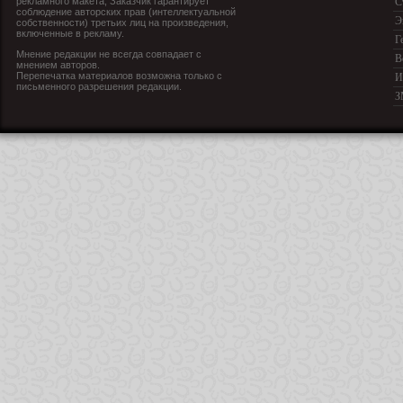
рекламного макета, Заказчик гарантирует
С
соблюдение авторских прав (интеллектуальной
Э
собственности) третьих лиц на произведения,
включенные в рекламу.
Г
Мнение редакции не всегда совпадает с
В
мнением авторов.
Перепечатка материалов возможна только с
И
письменного разрешения редакции.
З