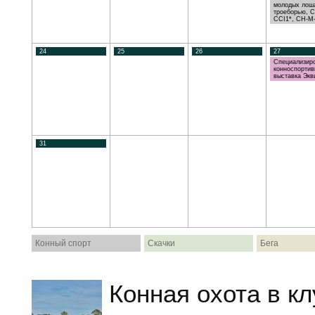
молодых лош
троеборью, 
CCI1*, CH-M
24
25
26
27
Специализир
конноспортив
выставка Экв
31
Конный спорт
Скачки
Бега
Конная охота в кл