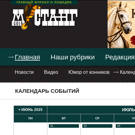
ГЛАВНЫЙ ЖУРНАЛ О ЛОШАДЯХ
Главная
Наши рубрики
Редакция
Новости
Видео
Юмор от конников
Кален
КАЛЕНДАРЬ СОБЫТИЙ
ИЮЛЬ
< ИЮНЬ 2025
ПН
ВТ
СР
Ч
01
02
03