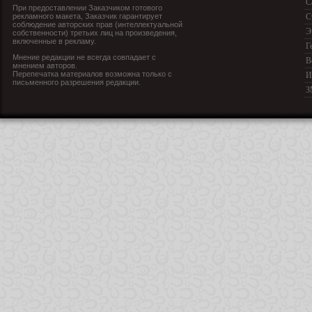
С
При предоставлении Заказчиком готового
рекламного макета, Заказчик гарантирует
С
соблюдение авторских прав (интеллектуальной
Э
собственности) третьих лиц на произведения,
включенные в рекламу.
Г
Мнение редакции не всегда совпадает с
В
мнением авторов.
Перепечатка материалов возможна только с
И
письменного разрешения редакции.
З