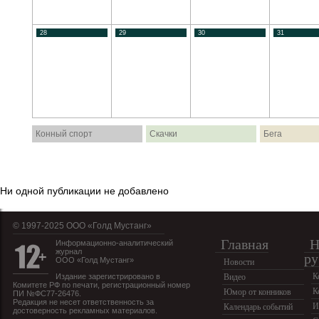
28
29
30
31
Конный спорт
Скачки
Бега
Ни одной публикации не добавлено
© 1997-2025 OOO «Голд Мустанг»
Главная
Н
Информационно-аналитический
журнал
ру
ООО «Голд Мустанг»
Новости
К
Издание зарегистрировано в
Видео
Комитете РФ по печати, регистрационный номер
К
Юмор от конников
ПИ №ФС77-26476.
Редакция не несет ответственность за
И
Календарь событий
достоверность рекламных материалов.