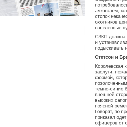
потребовалос
алкоголем, ко
стопок некаче
охотников це
населенные п
СЗКП должна 
и устанавлив
подыскивать 
Стетсон и Бр
Королевская к
заслуги, пожа
формой, котор
позолоченным
темно-синие б
внешней стор
высоких сапог
поясной реме
Говорят, по 
приказал одет
офицеров от 