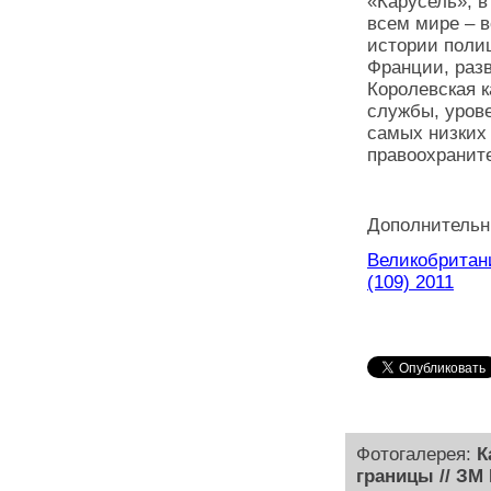
«Карусель», в
всем мире – 
истории полиц
Франции, раз
Королевская 
службы, урове
самых низких
правоохраните
Дополнительн
Великобритани
(109) 2011
Фотогалерея:
К
границы // ЗМ 