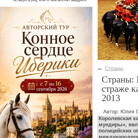
Четверо в ряд, или О чем молчат квадриги
←
Страны
Страны: 
страже к
2013
Автор: Юлия
Королевская к
мундиры», явл
полицейских о
международном