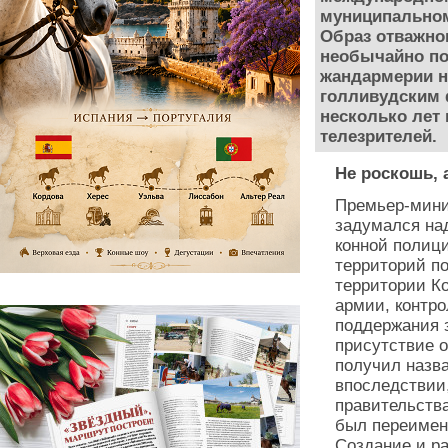
муниципальном 
Образ отважног
необычайно по
жандармерии н
голливудским 
несколько лет
телезрителей.
Не роскошь, 
Премьер-мини
задумался на
конной полиц
территорий по
территории К
армии, контро
поддержания з
присутствие о
получил назва
впоследствии,
правительств
был переимен
Создание и ра