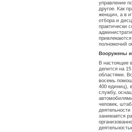
управление п
другое. Как п
женщин, а в и
отбора и дисц
практически с
администрати
привлекаются
полномочий о
Вооружены и
В настоящее 
делится на 1
областями. Вс
восемь помощ
400 единиц),
службу, осна
автомобилями
человек, штаб
деятельности
занимается р
организованно
деятельность