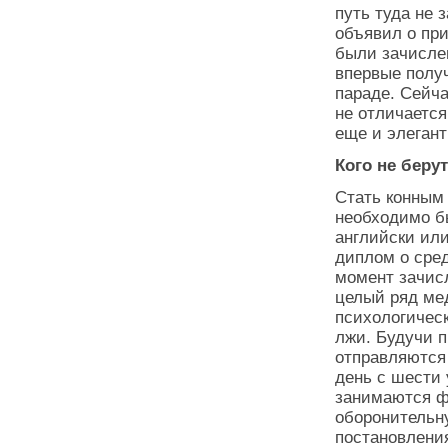
путь туда не 
объявил о пр
были зачислен
впервые получ
параде. Сейч
не отличаетс
еще и элегант
Кого не беру
Стать конным
необходимо б
английски ил
диплом о сре
момент зачис
целый ряд ме
психологическ
лжи. Будучи 
отправляются
день с шести 
занимаются ф
оборонительну
постановлени