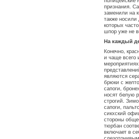
полицейские 
признания. Са
заменили на 
также носили 
которых часто
шпор уже не в
На каждый д
Конечно, крас
и чаще всего
мероприятиях,
представлени
являются сера
брюки с желт
сапоги, брон
носят белую р
строгий. Зим
сапоги, пальт
сикхский офи
стороны обще
тюрбан соотв
включает в се
слезоточивым 