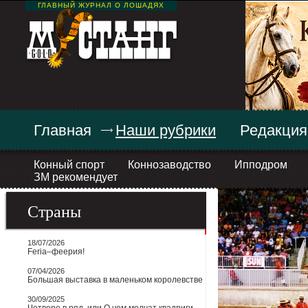
ГЛАВНЫЙ ЖУРНАЛ О ЛОШАДЯХ
Главная
Наши рубрики
Редакция
Конный спорт
Коннозаводство
Ипподром
ЗМ рекомендует
Страны
18/07/2026
Feria–феерия!
07/04/2026
Большая выставка в маленьком королевстве
30/09/2025