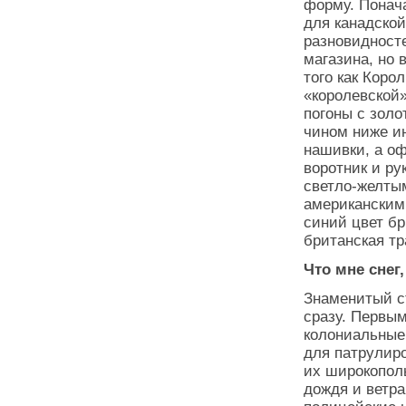
форму. Понач
для канадско
разновидносте
магазина, но 
того как Коро
«королевской»
погоны с зол
чином ниже ин
нашивки, а о
воротник и ру
светло-желты
американским
синий цвет бр
британская т
Что мне снег
Знаменитый ст
сразу. Первы
колониальные
для патрулир
их широкопол
дождя и ветра