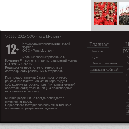
© 1997-2025 OOO «Голд Мустанг»
Главная
Н
Информационно-аналитический
журнал
ру
ООО «Голд Мустанг»
Новости
К
Издание зарегистрировано в
Видео
Комитете РФ по печати, регистрационный номер
К
Юмор от конников
ПИ №ФС77-26476.
Редакция не несет ответственность за
И
Календарь событий
достоверность рекламных материалов.
С
При предоставлении Заказчиком готового
рекламного макета, Заказчик гарантирует
С
соблюдение авторских прав (интеллектуальной
Э
собственности) третьих лиц на произведения,
включенные в рекламу.
Г
Мнение редакции не всегда совпадает с
В
мнением авторов.
Перепечатка материалов возможна только с
И
письменного разрешения редакции.
З