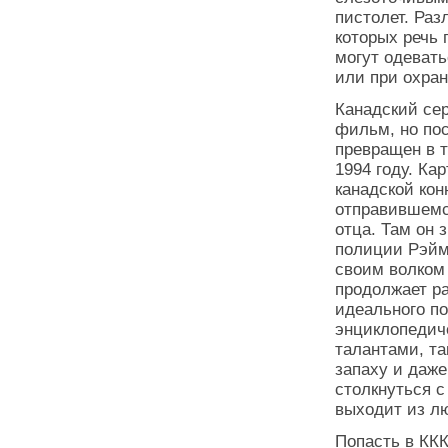
пистолет. Ра
которых речь
могут одевать
или при охра
Канадский сер
фильм, но пос
превращен в т
1994 году. Ка
канадской кон
отправившемс
отца. Там он 
полиции Рэйм
своим волком
продолжает р
идеального по
энциклопедич
талантами, та
запаху и даже
столкнуться с
выходит из л
Попасть в ККК