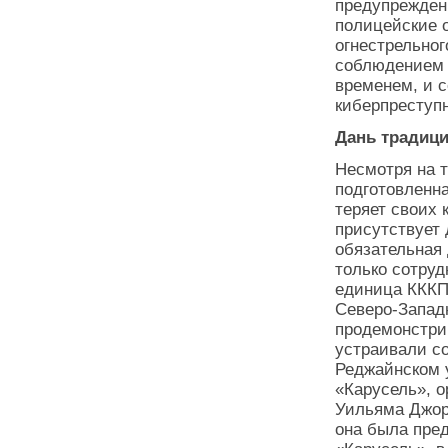
предупрежден
полицейские о
огнестрельног
соблюдением 
временем, и с
киберпреступ
Дань традиц
Несмотря на т
подготовленна
теряет своих 
присутствует 
обязательная
только сотруд
единица КККП
Северо-Западн
продемонстри
устраивали со
Реджайнском у
«Карусель», о
Уильяма Джорд
она была пред