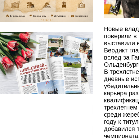
Новые влад
поверили в 
выставили е
Вердикт гла
вслед за Г
Ольденбург
В трехлетне
дневные ис
убедительны
карьера раз
квалификаци
трехлетнем
среди жереб
году к титу
добавился 
чемпионата.