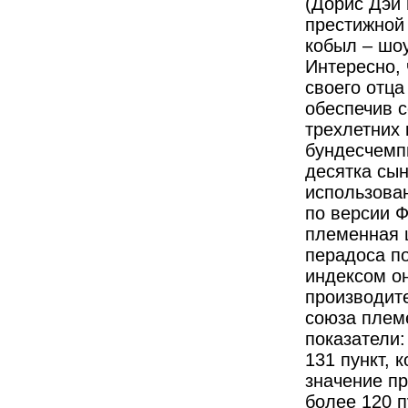
(Дорис Дэй
престижной
кобыл – шо
Интересно,
своего отца
обеспечив с
трехлетних
бундесчемпи
десятка сы
использован
по версии 
племенная 
перадоса по
индексом о
производите
союза плем
показатели:
131 пункт, 
значение пр
более 120 п