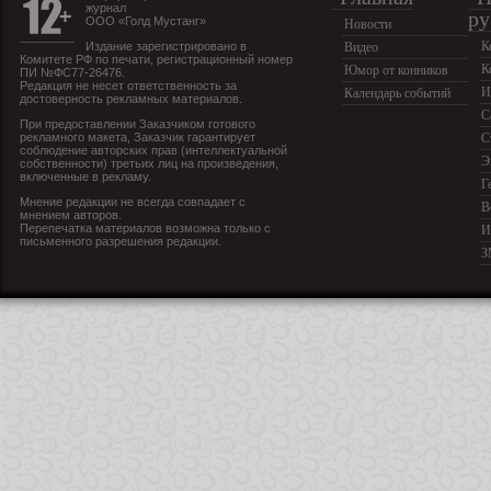
журнал
ру
ООО «Голд Мустанг»
Новости
К
Издание зарегистрировано в
Видео
Комитете РФ по печати, регистрационный номер
К
Юмор от конников
ПИ №ФС77-26476.
Редакция не несет ответственность за
И
Календарь событий
достоверность рекламных материалов.
С
При предоставлении Заказчиком готового
рекламного макета, Заказчик гарантирует
С
соблюдение авторских прав (интеллектуальной
Э
собственности) третьих лиц на произведения,
включенные в рекламу.
Г
Мнение редакции не всегда совпадает с
В
мнением авторов.
Перепечатка материалов возможна только с
И
письменного разрешения редакции.
З