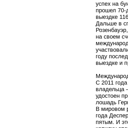
успех на бу
прошел 70-д
выездке 116
Дальше в с
Розенбауэр,
на своем сч
международ
участвовали
году после
выездке и п
Междунаро
С 2011 год
владельца –
удостоен пр
лошадь Гер
В мировом 
года Деспер
пятым. И эт