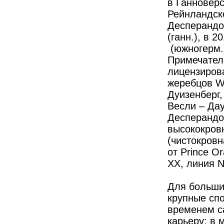
в Ганноверс
Рейнландс­к
Десперандо (
(ганн.), в 
(южногерм.)
Примечатель
лицензиров
жеребцов W
Дуизенберг
Весли – Дау
Деспе­рандо
высококров
(чистокровн
от Prince O
ХХ, линия N
Для больши
крупные сп
временем с
карьеру: в 