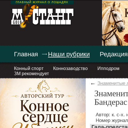
ГЛАВНЫЙ ЖУРНАЛ О ЛОШАДЯХ
Главная
Наши рубрики
Редакция
Конный спорт
Коннозаводство
Ипподром
ЗМ рекомендует
←
Знаменитые 
Знаменит
Бандерас
Автор: к. с-х
Номер журнал
Гала-предста