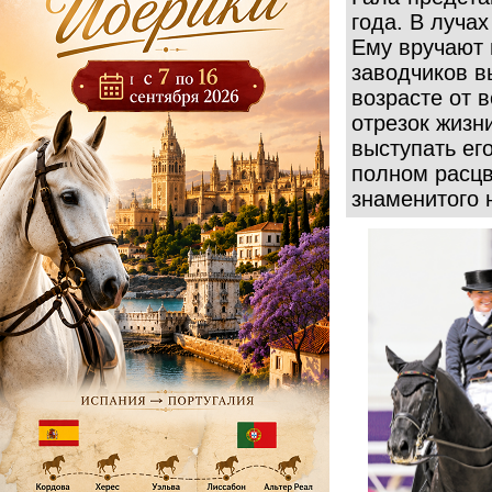
года. В луча
Ему вручают 
заводчиков 
возрасте от 
отрезок жизн
выступать ег
полном расцв
знаменитого 