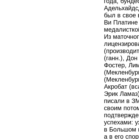
года, бунд
Адельхайдс
был в свое 
Ви Платине 
медалистко
Из маточно
лицензиров
(производи
(ганн.), До
Фостер, Лим
(Мекленбург
(Мекленбур
Акробат (вс
Эрик Ламаз
писали в ЗМ
своим пото
подтвержде
успехами: 
в Большом 
а в его спо