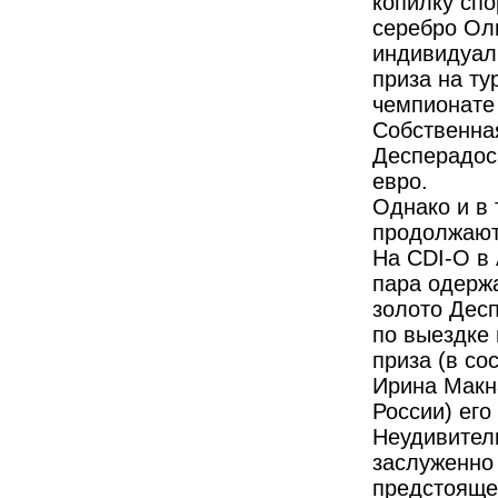
копилку сп
серебро Ол
индивидуал
приза на ту
чемпионате 
Собствен­н
Десперадоса
евро.
Однако и в
продолжают
На CDI-O в 
пара одерж
золото Десп
по выездке
приза (в со
Ирина Макн
России) его
Неудивитель
заслуженно 
предстояще