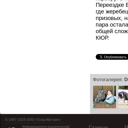
Переездке 
где жеребец
призовых, 
пара остала
общей слож
КЮР.
Фотогалерея:
D
© 1997-2025 OOO «Голд Мустанг»
Главная
Н
Информационно-аналитический