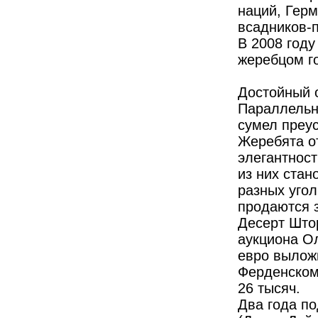
наций, Гер
всадников-
В 2008 году
жеребцом г
Достойный 
Параллельн
сумел преу
Жеребята о
элегантнос
из них ста
разных угол
продаются 
Десерт Што
аукциона Ол
евро выложи
Фер­денском
26 тысяч.
Два года по