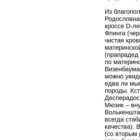
Из благопо
Родословна
кроссе D-ли
Флинга (чер
чистая кров
материнской
(прапраде
по материн
Визенбаума 
можно увиде
едва ли мы
породы. Кст
Десперадос
Мюзик – вн
Волькенштай
всегда ста
качества).
(со вторым 