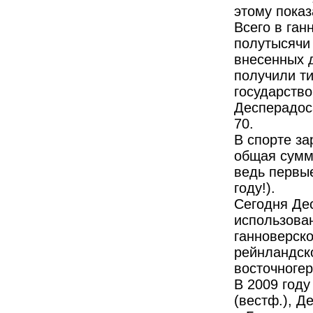
этому показ
Всего в ган
полутысячи 
внесенных д
получили ти
государство
Десперадос
70.
В спорте з
общая сумм
ведь первые
году!).
Сегодня Дес
использован
ганноверско
рейнландско
восточноге
В 2009 год
(вестф.), Д