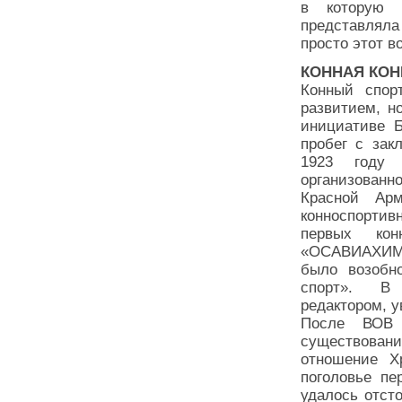
в которую 
представляла
просто этот в
КОННАЯ КО
Конный спор
развитием, н
инициативе Б
пробег с зак
1923 году 
организован
Красной Ар
конноспортивн
первых кон
«ОСАВИАХИМ».
было возобн
спорт». В 
редактором, 
После ВОВ 
существован
отношение Х
поголовье пе
удалось отст