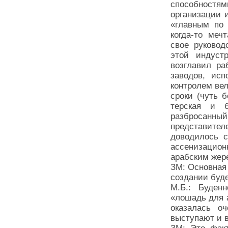
способностям
организации 
«главным по 
когда-то меч
свое руковод
этой индуст
возглавил ра
заводов, исп
контролем ве
сроки (чуть 
терская и б
разбросанны
представите
доводилось с
ассенизацио
арабским жер
ЗМ: Основная
создании буд
М.Б.: Буденн
«лошадь для 
оказалась о
выступают и в