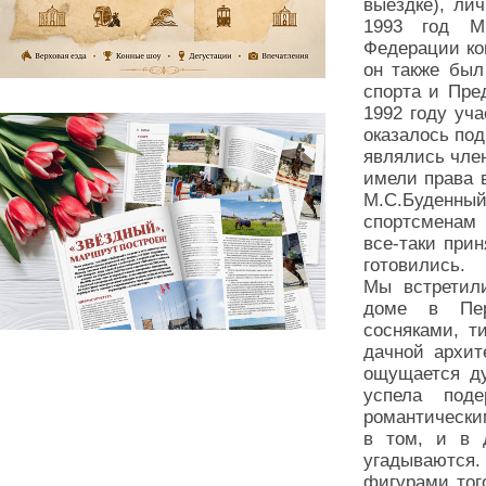
выездке), ли
1993 год М
Федерации кон
он также был
спорта и Пре
1992 году уч
оказалось под
являлись чле
имели права 
М.С.Буденный
спортсменам
все-таки прин
готовились.
Мы встретил
доме в Пер
сосняками, т
дачной архит
ощущается ду
успела под
романтическим
в том, и в 
угадываются.
фигурами тог