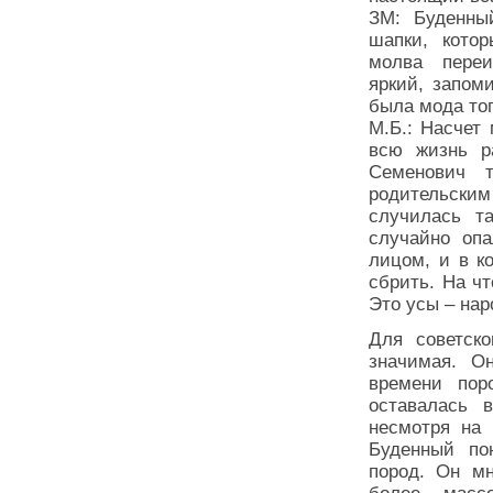
ЗМ: Буденны
шапки, котор
молва переим
яркий, запом
была мода то
М.Б.: Насчет
всю жизнь р
Семенович 
родительски
случилась т
случайно оп
лицом, и в к
сбрить. На чт
Это усы – н
Для советско
значимая. О
времени пор
оставалась 
несмотря на 
Буденный по
пород. Он мн