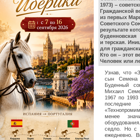
1973) – советс
Гражданской в
из первых Мар
Советского Со
результате ко
буденновская
и терская. Ин
для гражданск
Кто он – этот 
Человек или л
Узнав, что «
сын Семена
Буденный со
Михаил Семе
1967 по 1993
последние
«Технопромим
менее знач
оборудования.
седло. Но с 
ежедневно. В