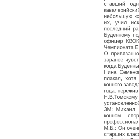
ставший одн
кавалерийски
небольшую ко
их, учил ис
последний ра
Буденному по
офицер КВОК
Чемпионата Е
О привязанно
заранее чувс
когда Буденн
Нина Семенов
плакал, хотя
конного завод
года, пережив
Н.В.Томско
установленно
ЗМ: Михаил 
конном спо
профессиона
М.Б.: Он очен
старших класс