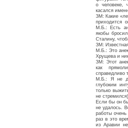
о человеке, 
касался имен
ЗМ: Какие «л
приходится о
М.Б.: Есть а
якобы бросил
Сталину, чтоб
ЗМ: Известная
М.Б.: Это ане
Хрущева и ник
ЗМ: Этот анек
как прямоли
справедливо 
М.Б.: Я не 
глубоким ин
только выжить
не стремился)
Если бы он б
не удалось. В
работы очень
раз в это вр
из Аравии не