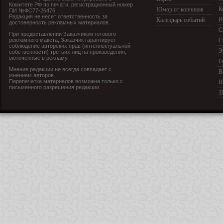
Комитете РФ по печати, регистрационный номер
К
Юмор от конников
ПИ №ФС77-26476.
Редакция не несет ответственность за
И
Календарь событий
достоверность рекламных материалов.
С
При предоставлении Заказчиком готового
рекламного макета, Заказчик гарантирует
С
соблюдение авторских прав (интеллектуальной
Э
собственности) третьих лиц на произведения,
включенные в рекламу.
Г
Мнение редакции не всегда совпадает с
В
мнением авторов.
Перепечатка материалов возможна только с
И
письменного разрешения редакции.
З