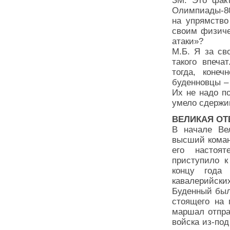
ЗМ: Это факт
Олимпиады-80
на упрямство
своим физиче
атаки»?
М.Б. Я за св
такого впеча
тогда, коне
буденновцы –
Их не надо п
умело сдержи
ВЕЛИКАЯ ОТ
В начале Ве
высший коман
его настоят
приступило к
концу года
кавалерийских
Буденный был
стоящего на 
маршал отпра
войска из-под