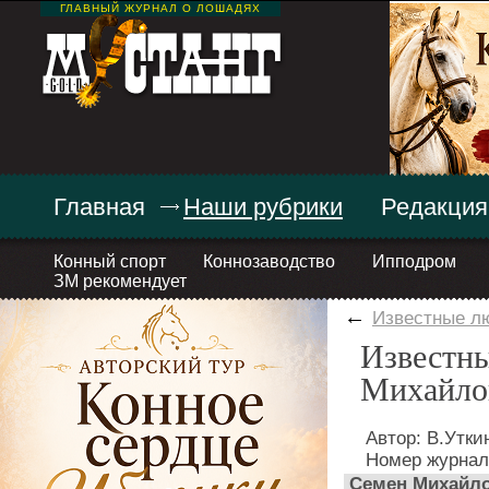
ГЛАВНЫЙ ЖУРНАЛ О ЛОШАДЯХ
Главная
Наши рубрики
Редакция
Конный спорт
Коннозаводство
Ипподром
ЗМ рекомендует
←
Известные л
Известны
Михайлов
Автор: В.Утки
Номер журнал
Семен Михайлов