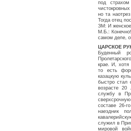
под страхом
чистокровных
но та наотре
Тогда отец по
ЗМ: И женское
М.Б.: Конечно
самом деле, 
ЦАРСКОЕ Р
Буденный р
Пролетарского
крае. И, хот
то есть фор
казацкую кул
быстро стал 
возрасте 20
службу в Пр
сверхсрочную.
составе 26-г
наездник п
кавалерийск
служил в При
мировой вой