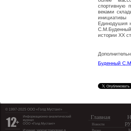
более масс
спортивную п
веками склад
инициативы 
Единодушия н
С.М.Буденный
истории XX ст
Дополнительн
Буденный С.М.
© 1997-2025 OOO «Голд Мустанг»
Главная
Н
Информационно-аналитический
журнал
ру
ООО «Голд Мустанг»
Новости
К
Издание зарегистрировано в
Видео