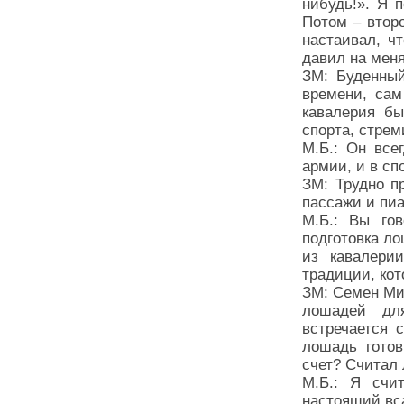
нибудь!». Я 
Потом – второ
настаивал, ч
давил на меня
ЗМ: Буденный
времени, сам
кавалерия бы
спорта, стрем
М.Б.: Он все
армии, и в сп
ЗМ: Трудно п
пассажи и п
М.Б.: Вы го
подготовка л
из кавалери
традиции, кот
ЗМ: Семен Ми
лошадей для
встречается 
лошадь готов
счет? Считал
М.Б.: Я счи
настоящий вс