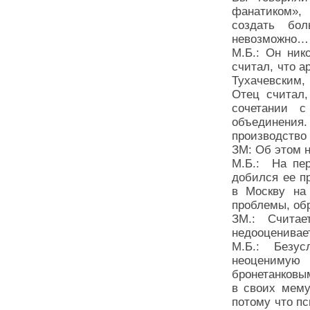
фанатиком»,
создать бо
невозможно…
М.Б.: Он ник
считал, что а
Тухачевским,
Отец считал,
сочетании с
объединения.
производство
ЗМ: Об этом н
М.Б.: На пер
добился ее п
в Москву на
проблемы, об
ЗМ.: Счита
недооценивае
М.Б.: Безу
неоцениму
бронетанковы
в своих мему
потому что п