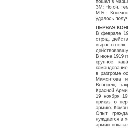
пошел в марш
ЗМ: Но он, те
М.Б.: Конечн
удалось получ
ПЕРВАЯ КОН
В феврале 19
отряд, дейст
вырос в полк,
действовавшу
В июне 1919 
крупное кав
командование
в разгроме о
Мамонтова и
Воронеж, за
Красной Арми
19 ноября 19
приказ о пе
армию. Коман
Опыт гражда
нуждается в 
армии показа