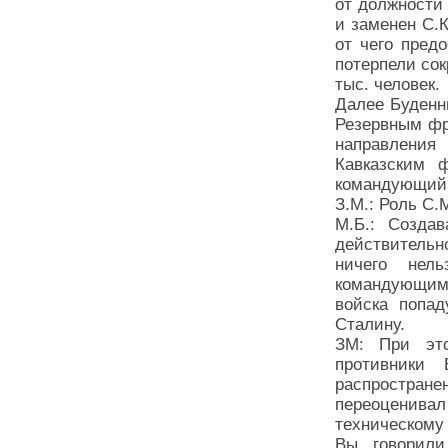
от должности
и заменен С.К
от чего пред
потерпели со
тыс. человек.
Далее Буденн
Резервным фро
направлени
Кавказским ф
командующий 
З.М.: Роль С
М.Б.: Создав
действительн
ничего нел
командующим
войска попад
Сталину.
ЗМ: При эт
противники 
распростран
переоценивал
техническому
Вы говорил