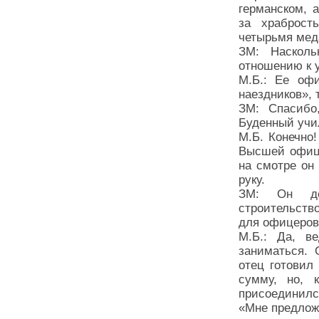
германском, 
за храброст
четырьмя мед
ЗМ: Насколь
отношению к 
М.Б.: Ее оф
наездников», 
ЗМ: Спасибо
Буденный учи
М.Б. Конечно
Высшей офице
на смотре он
руку.
ЗМ: Он дей
строительств
для офицеров
М.Б.: Да, 
заниматься. 
отец готовил
сумму, но, 
присоединилс
«Мне предлож