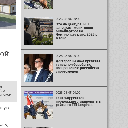
2026-08-06 00:00
Это не цензура: FEI
запускает мониторинг
онлайн-угроз на
Чемпионате мира 2026 в
Ахене
й
вой
2026-08-05 00:00
Дегтярев назвал причины
успешной борьбы по
возвращению российских
спортсменов
м
, а
2026-08-05 00:00
анской
Кент Фаррингтон
продолжает лидировать в
рейтинге FEI Longines!
ртную
жно,