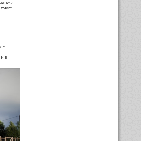
 манеж
 также
м с
 и в