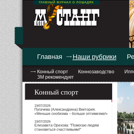
ГЛАВНЫЙ ЖУРНАЛ О ЛОШАДЯХ
Главная
Наши рубрики
Ре
Конный спорт
Коннозаводство
Ипп
ЗМ рекомендует
Конный спорт
19/07/2026
Пугачева (Александрина) Виктория.
«Меньше снобизма – больше оптимизма!»
19/07/2026
Елизавета Орехова: "Помогаю людям
становиться счастливыми!"