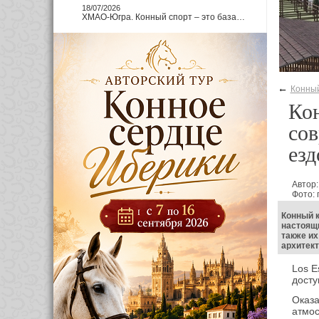
18/07/2026
ХМАО-Югра. Конный спорт – это база…
←
Конный
Кон
сов
езд
Автор
Фото: 
Конный к
настоящи
также их
архитек
Los E
досту
Оказа
атмос