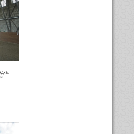
адка.
ми