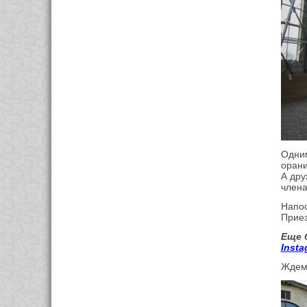
Одним
орани
А дру
члена
Напос
Приез
Еще 
Insta
Ждем 