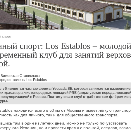
 спорт
ный спорт: Los Establos – молодо
ременный клуб для занятий верхо
ой.
: Виженская Станислава
предоставлены Los Establos
луб является частью фермы Yeguada SЕ, которая занимается разведение
х красавцев, чистопородных лошадей PRE (андалузская порода лошадей)
 популяризацией в России. Поэтому и сам клуб отдаёт легким флёром исп
туры.
stablos находится всего в 50 км от Москвы и имеет лёгкую транспо
пность как для личного, так и для общественного транспорта.
вшись там в один из летних дней, можно не только почувствовать
феру юга Испании, но и провести время с пользой, оседлав, возмо