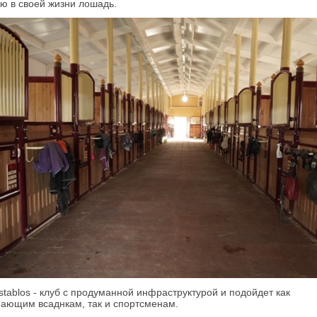
ю в своей жизни лошадь.
stablos - клуб с продуманной инфраструктурой и подойдет как
ающим всаднкам, так и спортсменам.