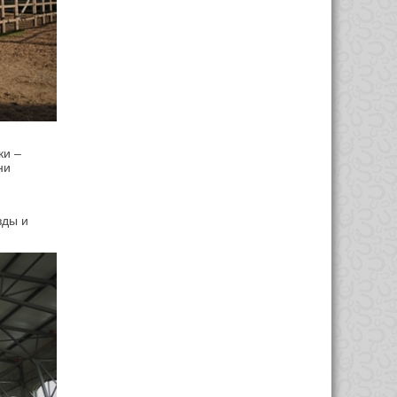
ки –
ни
зды и