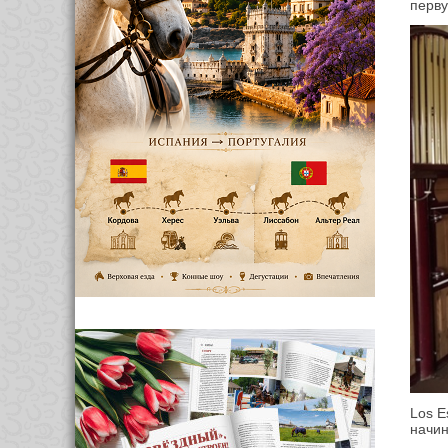
перву
Los E
начин