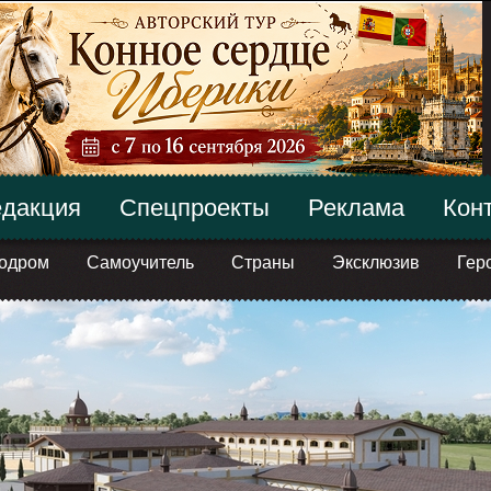
дакция
Спецпроекты
Реклама
Кон
одром
Самоучитель
Страны
Эксклюзив
Гер