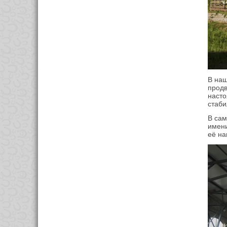
В наш
продв
насто
стаби
В сам
имени
её на