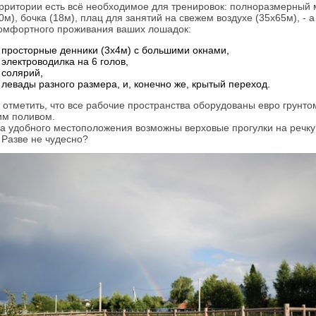
рритории есть всё необходимое для тренировок: полноразмерный
0м), бочка (18м), плац для занятий на свежем воздухе (35х65м), - а
омфортного проживания ваших лошадок:
просторные денники (3х4м) с большими окнами,
электроводилка на 6 голов,
солярий,
левады разного размера, и, конечно же, крытый переход.
 отметить, что все рабочие пространства оборудованы евро грунто
им поливом.
за удобного местоположения возможны верховые прогулки на речку
 Разве не чудесно?