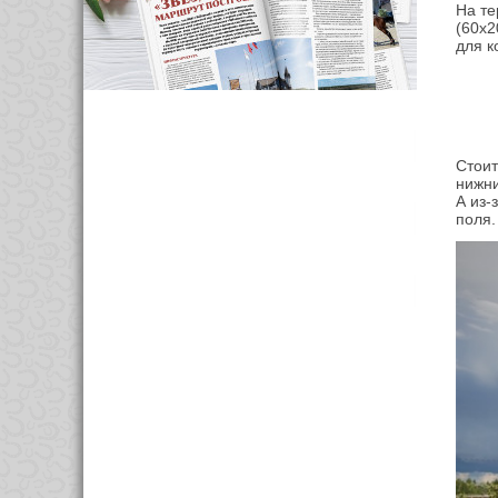
На те
(60х2
для к
Стоит
нижн
А из-
поля.