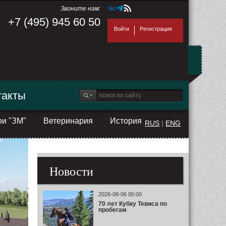
Звоните нам:
+7 (495) 945 60 50
Войти
Регистрация
такты
ои "ЗМ"
Ветеринария
История
RUS
|
ENG
Новости
2026-08-06 00:00
70 лет Кубку Тевиса по
пробегам