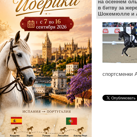
на осеннем ол
в битву за же
Шокемюлле и А
спортсменки 