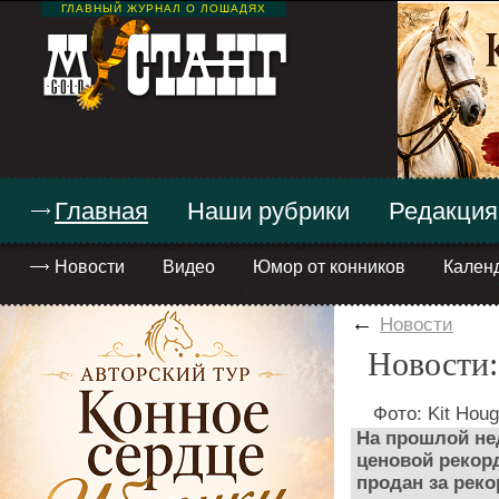
ГЛАВНЫЙ ЖУРНАЛ О ЛОШАДЯХ
Главная
Наши рубрики
Редакция
Новости
Видео
Юмор от конников
Кален
←
Новости
Новости:
Фото: Kit Houg
На прошлой не
ценовой рекор
продан за рек