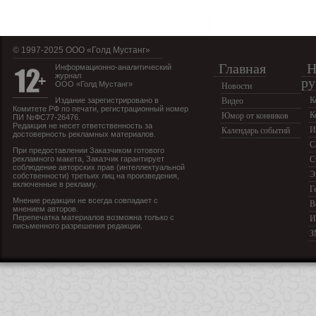
© 1997-2025 OOO «Голд Мустанг»
Главная
Н
Информационно-аналитический
журнал
ру
ООО «Голд Мустанг»
Новости
К
Издание зарегистрировано в
Видео
Комитете РФ по печати, регистрационный номер
К
Юмор от конников
ПИ №ФС77-26476.
Редакция не несет ответственность за
И
Календарь событий
достоверность рекламных материалов.
С
При предоставлении Заказчиком готового
рекламного макета, Заказчик гарантирует
С
соблюдение авторских прав (интеллектуальной
Э
собственности) третьих лиц на произведения,
включенные в рекламу.
Г
Мнение редакции не всегда совпадает с
В
мнением авторов.
Перепечатка материалов возможна только с
И
письменного разрешения редакции.
З