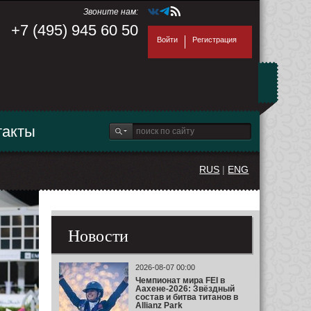
Звоните нам:
+7 (495) 945 60 50
Войти
Регистрация
такты
RUS
|
ENG
Новости
2026-08-07 00:00
Чемпионат мира FEI в
Аахене-2026: Звёздный
состав и битва титанов в
Allianz Park