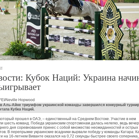
ти
ости: Кубок Наций: Украина начи
ыигрывает
FEI/Neville Hopwood
 в Аль-Айне триумфом украинской команды завершился конкурный турнир
этапа Кубка Наций.
который прошел в ОАЭ, – единственный на Среднем Востоке. Участие в нем
и шесть команд. Победа украинским спортсменам далась нелегко, ведь вечер
него дня соревнования принес с собой множество неожиданностей и острых
ов. В перепрыжке украинские всадники вырвали победу у команды Катара: К
и на 16-летнем Виванте оказался на 0,72 секунды быстрее своего соперника