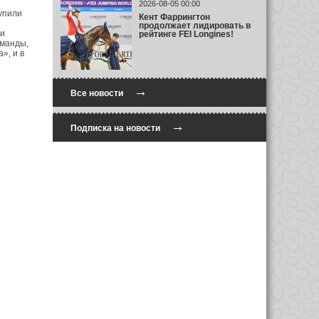
й
2026-08-05 00:00
упили
Кент Фаррингтон
продолжает лидировать в
ни
рейтинге FEI Longines!
оманды,
», и в
→
Все новости
→
Подписка на новости