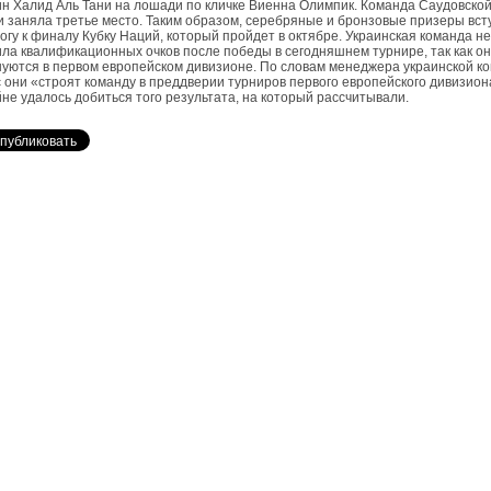
н Халид Аль Тани на лошади по кличке Виенна Олимпик. Команда Саудовско
 заняла третье место. Таким образом, серебряные и бронзовые призеры вст
огу к финалу Кубку Наций, который пройдет в октябре. Украинская команда не
ла квалификационных очков после победы в сегодняшнем турнире, так как о
уются в первом европейском дивизионе. По словам менеджера украинской к
 они «строят команду в преддверии турниров первого европейского дивизиона
не удалось добиться того результата, на который рассчитывали.