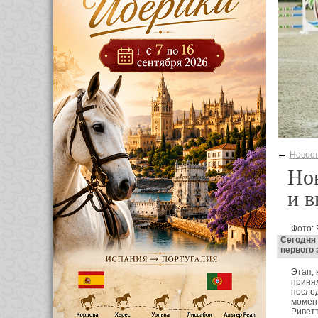
←
Новос
Нов
и в
Фото: 
Сегодня
первого 
Этап, 
принял
послед
момент
Риветт