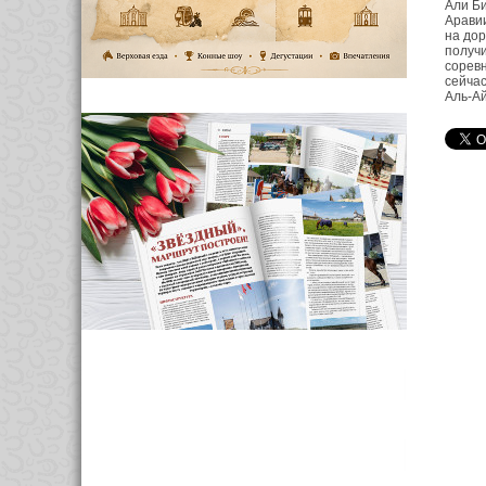
Али Би
Аравии
на дор
получи
соревн
сейчас
Аль-Ай