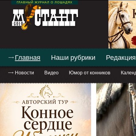
ГЛАВНЫЙ ЖУРНАЛ О ЛОШАДЯХ
Главная
Наши рубрики
Редакция
Новости
Видео
Юмор от конников
Кален