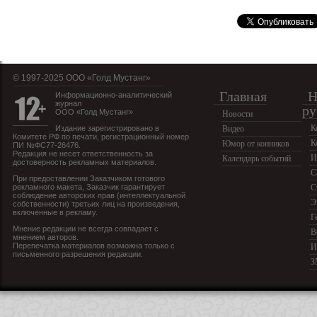
© 1997-2025 OOO «Голд Мустанг»
Главная
Н
Информационно-аналитический
журнал
ру
ООО «Голд Мустанг»
Новости
К
Издание зарегистрировано в
Видео
Комитете РФ по печати, регистрационный номер
К
Юмор от конников
ПИ №ФС77-26476.
Редакция не несет ответственность за
И
Календарь событий
достоверность рекламных материалов.
С
При предоставлении Заказчиком готового
рекламного макета, Заказчик гарантирует
С
соблюдение авторских прав (интеллектуальной
Э
собственности) третьих лиц на произведения,
включенные в рекламу.
Г
Мнение редакции не всегда совпадает с
В
мнением авторов.
Перепечатка материалов возможна только с
И
письменного разрешения редакции.
З