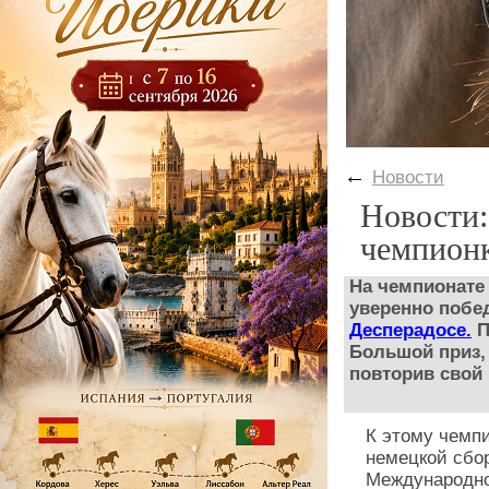
←
Новости
Новости:
чемпионк
На чемпионате
уверенно поб
Десперадосе.
П
Большой приз, 
повторив свой
К этому чемп
немецкой сбо
Международно