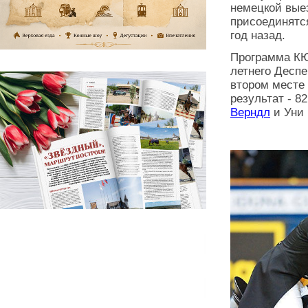
немецкой вые
присоединятся
год назад.
Программа КЮ
летнего Деспе
втором месте
результат - 8
Верндл
и Уни 