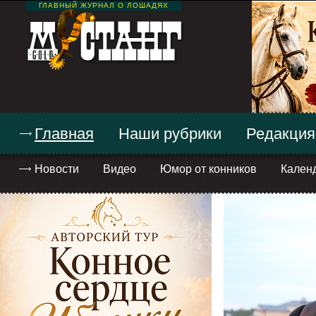
ГЛАВНЫЙ ЖУРНАЛ О ЛОШАДЯХ
Главная
Наши рубрики
Редакция
Новости
Видео
Юмор от конников
Кален