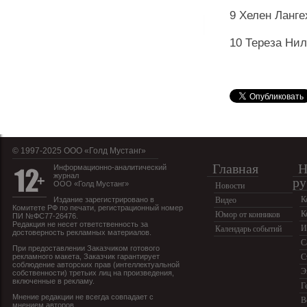
9 Хелен Ланге
10 Тереза Ни
© 1997-2025 OOO «Голд Мустанг»
Главная
Н
Информационно-аналитический
журнал
ру
ООО «Голд Мустанг»
Новости
К
Издание зарегистрировано в
Видео
Комитете РФ по печати, регистрационный номер
К
Юмор от конников
ПИ №ФС77-26476.
Редакция не несет ответственность за
И
Календарь событий
достоверность рекламных материалов.
С
При предоставлении Заказчиком готового
рекламного макета, Заказчик гарантирует
С
соблюдение авторских прав (интеллектуальной
Э
собственности) третьих лиц на произведения,
включенные в рекламу.
Г
Мнение редакции не всегда совпадает с
В
мнением авторов.