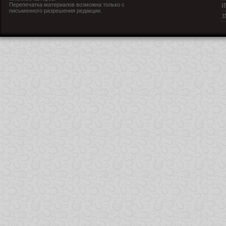
Перепечатка материалов возможна только с
И
письменного разрешения редакции.
З