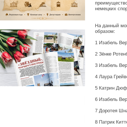
преимущество 
немецких спо
На данный мо
образом:
1 Изабель Ве
2 Зёнке Ротен
3 Изабель Ве
4 Лаура Грей
5 Катрин Дюф
6 Изабель Вер
7 Доротея Шн
8 Патрик Кит