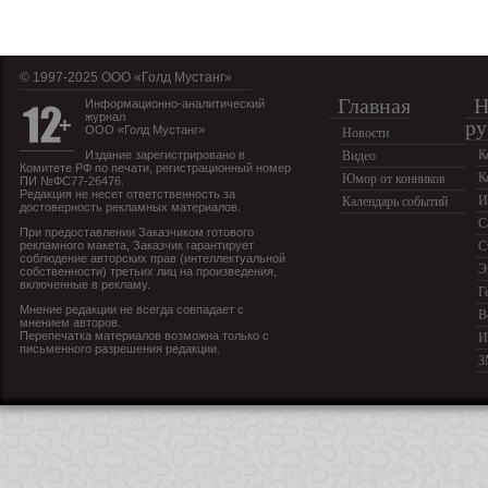
© 1997-2025 OOO «Голд Мустанг»
Главная
Н
Информационно-аналитический
журнал
ру
ООО «Голд Мустанг»
Новости
К
Издание зарегистрировано в
Видео
Комитете РФ по печати, регистрационный номер
К
Юмор от конников
ПИ №ФС77-26476.
Редакция не несет ответственность за
И
Календарь событий
достоверность рекламных материалов.
С
При предоставлении Заказчиком готового
рекламного макета, Заказчик гарантирует
С
соблюдение авторских прав (интеллектуальной
Э
собственности) третьих лиц на произведения,
включенные в рекламу.
Г
Мнение редакции не всегда совпадает с
В
мнением авторов.
Перепечатка материалов возможна только с
И
письменного разрешения редакции.
З