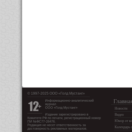
© 1997-2025 OOO «Голд Мустанг»
Главна
Информационно-аналитический
журнал
ООО «Голд Мустанг»
Новости
Издание зарегистрировано в
Видео
Комитете РФ по печати, регистрационный номер
Юмор от ко
ПИ №ФС77-26476.
Редакция не несет ответственность за
Календарь 
достоверность рекламных материалов.