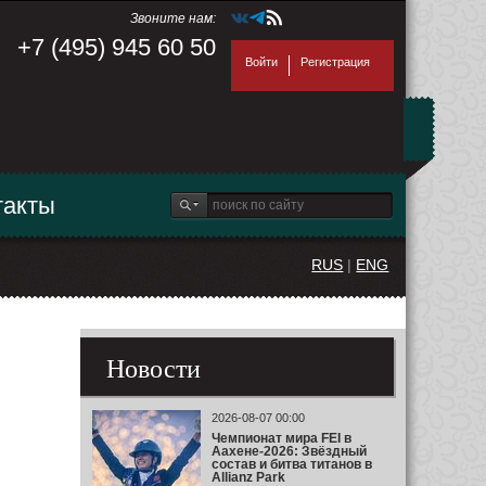
Звоните нам:
+7 (495) 945 60 50
Войти
Регистрация
такты
RUS
|
ENG
Новости
2026-08-07 00:00
Чемпионат мира FEI в
Аахене-2026: Звёздный
состав и битва титанов в
Allianz Park