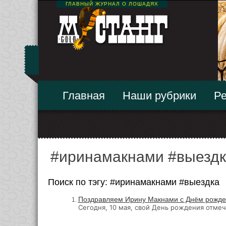
ГЛАВНЫЙ ЖУРНАЛ О ЛОШАДЯХ
Главная
Наши рубрики
Ре
#иринамакнами #выезд
Поиск по тэгу: #иринамакнами #выездка
Поздравляем Ирину Макнами с Днём рожде
Сегодня, 10 мая, свой День рождения отме