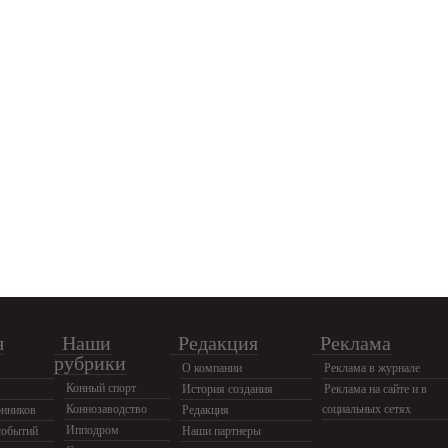
я
Наши
Редакция
Реклама
рубрики
О компании
Реклама в журнале
Конный спорт
История создания
Реклама на сайте и в
Коннозаводство
социальных сетях
нников
Редакция
Ипподром
событий
Наши партнеры