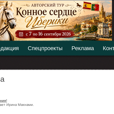
дакция
Спецпроекты
Реклама
Кон
ка
ния!
чает Ирина Макнами.