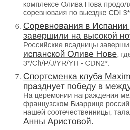
комплексе Олива Нова продо
соревноваия по выездке CDI 3*
Соревнования в Испании
завершили на высокой но
Российские всадницы заверши
испанской Оливе Нове
, г
3*/Ch/P/J/YR/YH - CDN2*.
Спортсменка клуба Maxim
празднует победу в межд
На церемонии награждения ме
французском Биаррице российс
нашей соотечественницы, тал
Анны Аристовой.