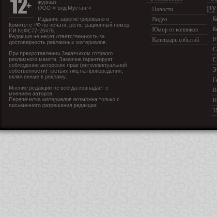
журнал
ру
ООО «Голд Мустанг»
Новости
К
Издание зарегистрировано в
Видео
Комитете РФ по печати, регистрационный номер
К
Юмор от конников
ПИ №ФС77-26476.
Редакция не несет ответственность за
И
Календарь событий
достоверность рекламных материалов.
С
При предоставлении Заказчиком готового
рекламного макета, Заказчик гарантирует
С
соблюдение авторских прав (интеллектуальной
Э
собственности) третьих лиц на произведения,
включенные в рекламу.
Г
Мнение редакции не всегда совпадает с
В
мнением авторов.
Перепечатка материалов возможна только с
И
письменного разрешения редакции.
З