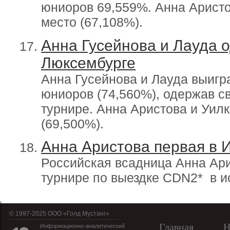
юниоров 69,559%. Анна Аристо
место (67,108%).
Анна Гусейнова и Лауда 
Люксембурге
Анна Гусейнова и Лауда выигр
юниоров (74,560%), одержав с
турнире. Анна Аристова и Уил
(69,500%).
Анна Аристова первая в 
Российская всадница Анна Ари
турнире по выездке CDN2* в 
© 1997-2025 OOO «Голд Мустанг»
Главная
Н
Информационно-аналитический