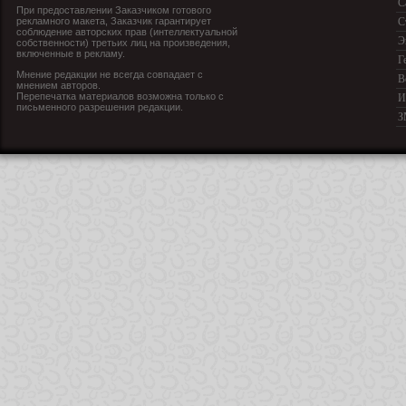
С
При предоставлении Заказчиком готового
рекламного макета, Заказчик гарантирует
С
соблюдение авторских прав (интеллектуальной
Э
собственности) третьих лиц на произведения,
включенные в рекламу.
Г
Мнение редакции не всегда совпадает с
В
мнением авторов.
Перепечатка материалов возможна только с
И
письменного разрешения редакции.
З