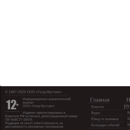
© 1997-2025 OOO «Голд Мустанг»
Главная
Н
Информационно-аналитический
журнал
ру
ООО «Голд Мустанг»
Новости
К
Издание зарегистрировано в
Видео
Комитете РФ по печати, регистрационный номер
К
Юмор от конников
ПИ №ФС77-26476.
Редакция не несет ответственность за
И
Календарь событий
достоверность рекламных материалов.