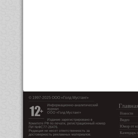
© 1997-2025 OOO «Голд Мустанг»
Главна
Информационно-аналитический
журнал
ООО «Голд Мустанг»
Новости
Издание зарегистрировано в
Видео
Комитете РФ по печати, регистрационный номер
Юмор от ко
ПИ №ФС77-26476.
Редакция не несет ответственность за
Календарь 
достоверность рекламных материалов.