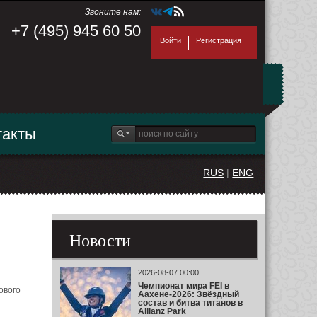
Звоните нам:
+7 (495) 945 60 50
Войти
Регистрация
такты
RUS
|
ENG
Новости
2026-08-07 00:00
Чемпионат мира FEI в
ового
Аахене-2026: Звёздный
состав и битва титанов в
Allianz Park