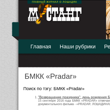
ГЛАВНЫЙ ЖУРНАЛ О ЛОШАДЯХ
Главная
Наши рубрики
Ре
БМКК «Pradar»
Поиск по тэгу: БМКК «Pradar»
"Возвращение праздника": день рождения
15 сентября 2016 года БМКК «PRADAR» отмечает
документального фильма - «PRADAR: ЛОШАДИН