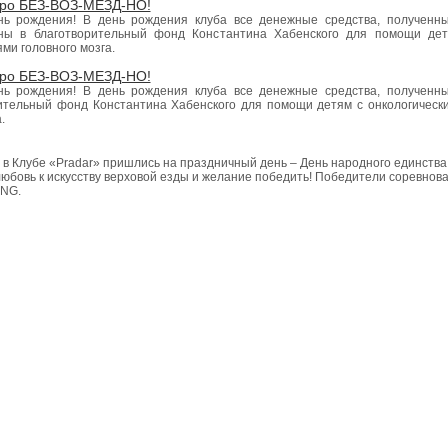
бро БЕЗ-ВОЗ-МЕЗД-НО!
нь рождения! В день рождения клуба все денежные средства, полученн
ены в благотворительный фонд Константина Хабенского для помощи де
ми головного мозга.
бро БЕЗ-ВОЗ-МЕЗД-НО!
нь рождения! В день рождения клуба все денежные средства, полученн
рительный фонд Константина Хабенского для помощи детям с онкологическ
.
в Клубе «Pradar» пришлись на праздничный день – День народного единства
любовь к искусству верховой езды и желание победить! Победители соревнов
ANG.