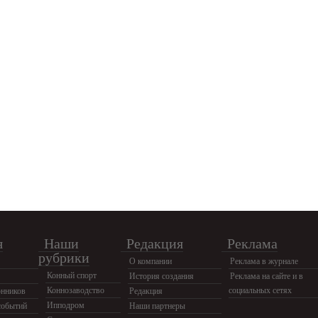
я
Наши
Редакция
Реклама
рубрики
О компании
Реклама в журнале
Конный спорт
История создания
Реклама на сайте и в
Коннозаводство
социальных сетях
нников
Редакция
Ипподром
событий
Наши партнеры