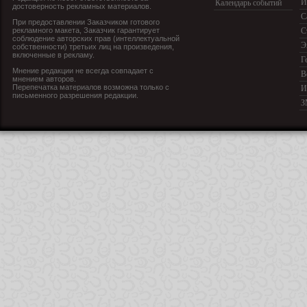
И
Календарь событий
достоверность рекламных материалов.
С
При предоставлении Заказчиком готового
рекламного макета, Заказчик гарантирует
С
соблюдение авторских прав (интеллектуальной
Э
собственности) третьих лиц на произведения,
включенные в рекламу.
Г
Мнение редакции не всегда совпадает с
В
мнением авторов.
Перепечатка материалов возможна только с
И
письменного разрешения редакции.
З