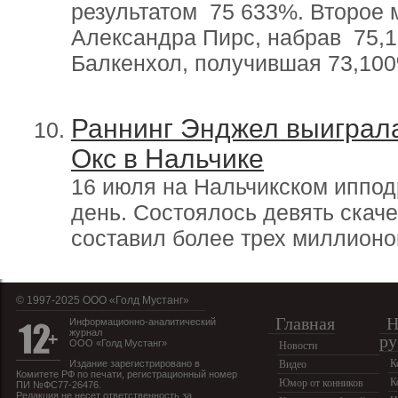
результатом 75 633%. Второе 
Александра Пирс, набрав 75,
Балкенхол, получившая 73,10
Раннинг Энджел выиграл
Окс в Нальчике
16 июля на Нальчикском иппо
день. Состоялось девять скач
составил более трех миллионо
© 1997-2025 OOO «Голд Мустанг»
Главная
Н
Информационно-аналитический
журнал
ру
ООО «Голд Мустанг»
Новости
К
Издание зарегистрировано в
Видео
Комитете РФ по печати, регистрационный номер
К
Юмор от конников
ПИ №ФС77-26476.
Редакция не несет ответственность за