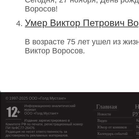
Воросов!
Умер Виктор Петрович В
В возрасте 75 лет ушел из жи
Виктор Воросов.
© 1997-2025 OOO «Голд Мустанг»
Главная
Н
Информационно-аналитический
журнал
ру
ООО «Голд Мустанг»
Новости
К
Издание зарегистрировано в
Видео
Комитете РФ по печати, регистрационный номер
К
Юмор от конников
ПИ №ФС77-26476.
Редакция не несет ответственность за
И
Календарь событий
достоверность рекламных материалов.