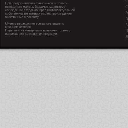
С
При предоставлении Заказчиком готового
рекламного макета, Заказчик гарантирует
С
соблюдение авторских прав (интеллектуальной
Э
собственности) третьих лиц на произведения,
включенные в рекламу.
Г
Мнение редакции не всегда совпадает с
В
мнением авторов.
Перепечатка материалов возможна только с
И
письменного разрешения редакции.
З