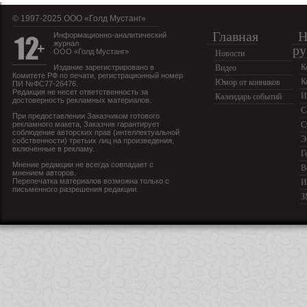
© 1997-2025 OOO «Голд Мустанг»
Главная
Н
Информационно-аналитический
журнал
ру
ООО «Голд Мустанг»
Новости
К
Издание зарегистрировано в
Видео
Комитете РФ по печати, регистрационный номер
К
Юмор от конников
ПИ №ФС77-26476.
Редакция не несет ответственность за
И
Календарь событий
достоверность рекламных материалов.
С
При предоставлении Заказчиком готового
рекламного макета, Заказчик гарантирует
С
соблюдение авторских прав (интеллектуальной
Э
собственности) третьих лиц на произведения,
включенные в рекламу.
Г
Мнение редакции не всегда совпадает с
В
мнением авторов.
Перепечатка материалов возможна только с
И
письменного разрешения редакции.
З