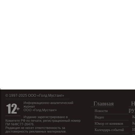
© 1997-2025 OOO «Голд Мустанг»
Главная
Н
Информационно-аналитический
журнал
ру
ООО «Голд Мустанг»
Новости
К
Издание зарегистрировано в
Видео
Комитете РФ по печати, регистрационный номер
К
Юмор от конников
ПИ №ФС77-26476.
Редакция не несет ответственность за
И
Календарь событий
достоверность рекламных материалов.