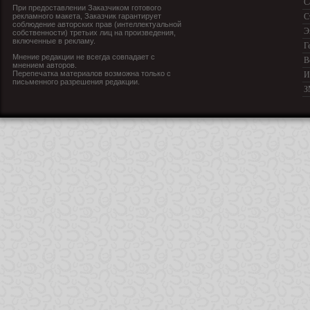
С
При предоставлении Заказчиком готового
рекламного макета, Заказчик гарантирует
С
соблюдение авторских прав (интеллектуальной
Э
собственности) третьих лиц на произведения,
включенные в рекламу.
Г
Мнение редакции не всегда совпадает с
В
мнением авторов.
Перепечатка материалов возможна только с
И
письменного разрешения редакции.
З