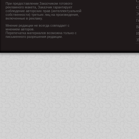
С
При предоставлении Заказчиком готового
рекламного макета, Заказчик гарантирует
С
соблюдение авторских прав (интеллектуальной
Э
собственности) третьих лиц на произведения,
включенные в рекламу.
Г
Мнение редакции не всегда совпадает с
В
мнением авторов.
Перепечатка материалов возможна только с
И
письменного разрешения редакции.
З