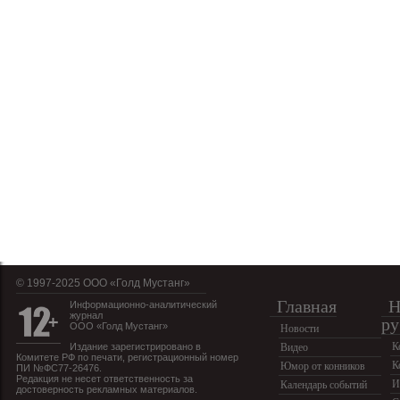
© 1997-2025 OOO «Голд Мустанг»
Главная
Н
Информационно-аналитический
журнал
ру
ООО «Голд Мустанг»
Новости
К
Издание зарегистрировано в
Видео
Комитете РФ по печати, регистрационный номер
К
Юмор от конников
ПИ №ФС77-26476.
Редакция не несет ответственность за
И
Календарь событий
достоверность рекламных материалов.