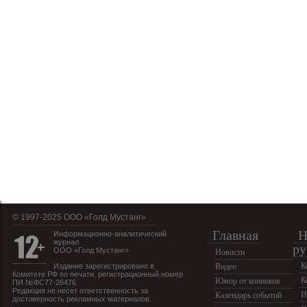
© 1997-2025 OOO «Голд Мустанг»
Главная
Н
Информационно-аналитический
журнал
ру
ООО «Голд Мустанг»
Новости
К
Издание зарегистрировано в
Видео
Комитете РФ по печати, регистрационный номер
К
Юмор от конников
ПИ №ФС77-26476.
Редакция не несет ответственность за
И
Календарь событий
достоверность рекламных материалов.