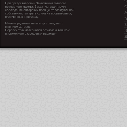
С
При предоставлении Заказчиком готового
рекламного макета, Заказчик гарантирует
С
соблюдение авторских прав (интеллектуальной
Э
собственности) третьих лиц на произведения,
включенные в рекламу.
Г
Мнение редакции не всегда совпадает с
В
мнением авторов.
Перепечатка материалов возможна только с
И
письменного разрешения редакции.
З