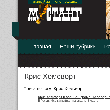
ГЛАВНЫЙ ЖУРНАЛ О ЛОШАДЯХ
Главная
Наши рубрики
Ре
Крис Хемсворт
Поиск по тэгу: Крис Хемсворт
Крис Хемсворт в военной драме "Кавалерия
В России фильм выйдет на экраны 8 марта.