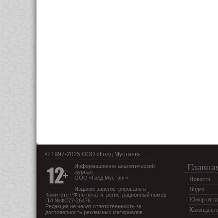
© 1997-2025 OOO «Голд Мустанг»
Главна
Информационно-аналитический
журнал
ООО «Голд Мустанг»
Новости
Издание зарегистрировано в
Видео
Комитете РФ по печати, регистрационный номер
Юмор от ко
ПИ №ФС77-26476.
Редакция не несет ответственность за
Календарь 
достоверность рекламных материалов.