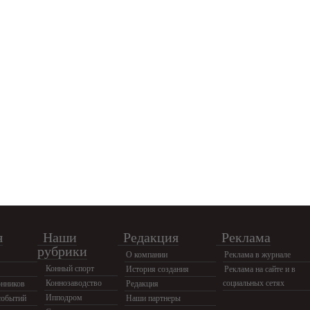
я
Наши
Редакция
Реклама
рубрики
О компании
Реклама в журнале
Конный спорт
История создания
Реклама на сайте и в
Коннозаводство
социальных сетях
нников
Редакция
Ипподром
событий
Наши партнеры