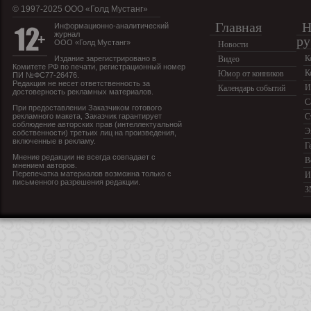
© 1997-2025 OOO «Голд Мустанг»
Главная
Н
Информационно-аналитический
журнал
ру
ООО «Голд Мустанг»
Новости
К
Издание зарегистрировано в
Видео
Комитете РФ по печати, регистрационный номер
К
Юмор от конников
ПИ №ФС77-26476.
Редакция не несет ответственность за
И
Календарь событий
достоверность рекламных материалов.
С
При предоставлении Заказчиком готового
рекламного макета, Заказчик гарантирует
С
соблюдение авторских прав (интеллектуальной
Э
собственности) третьих лиц на произведения,
включенные в рекламу.
Г
Мнение редакции не всегда совпадает с
В
мнением авторов.
Перепечатка материалов возможна только с
И
письменного разрешения редакции.
З