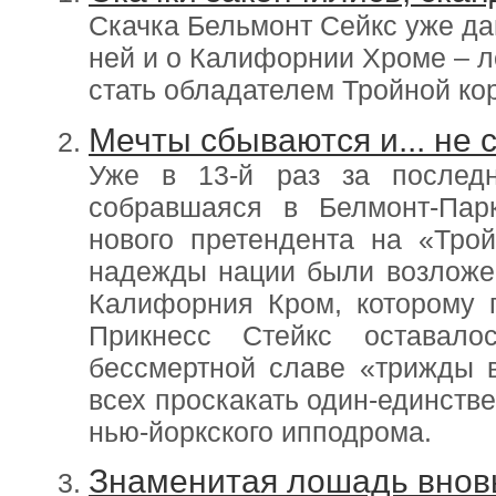
Скачка Бельмонт Сейкс уже да
ней и о Калифорнии Хроме – 
стать обладателем Тройной кор
Мечты сбываются и... не
Уже в 13-й раз за последн
собравшаяся в Белмонт-Парк
нового претендента на «Тро
надежды нации были возложе
Калифорния Кром, которому 
Прикнесс Стейкс оставал
бессмертной славе «трижды в
всех проскакать один-единств
нью-йоркского ипподрома.
Знаменитая лошадь внов