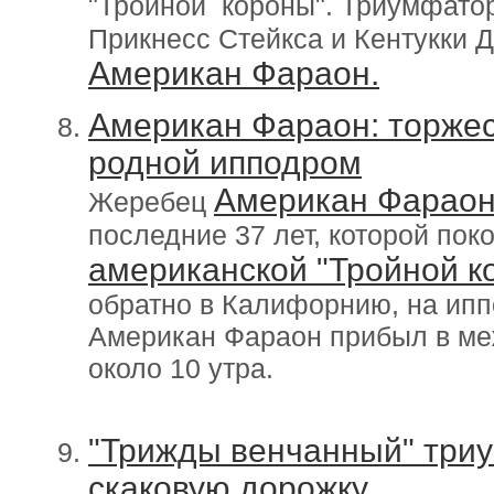
"Тройной короны". Триумфат
Прикнесс Стейкса и Кентукки 
Американ Фараон.
Американ Фараон: торже
родной ипподром
Американ Фарао
Жеребец
последние 37 лет, которой пок
американской "Тройной к
обратно в Калифорнию, на ипп
Американ Фараон прибыл в ме
около 10 утра.
"Трижды венчанный" три
скаковую дорожку