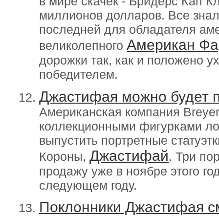
в мире скачек - Бридерс Кап 
миллионов долларов. Все знали
последней для обладателя аме
Американ Фа
великолепного
дорожки так, как и положено у
победителем.
Джастифая можно будет п
Американская компания Breyer
коллекционными фигурками ло
выпустить портретные статуэтк
Джастифай
Короны,
. Три по
продажу уже в ноябре этого го
следующем году.
Поклонники Джастифая см