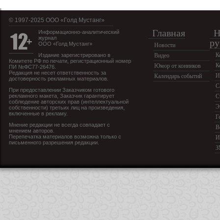
© 1997-2025 OOO «Голд Мустанг»
Главная
Н
Информационно-аналитический
журнал
ру
ООО «Голд Мустанг»
Новости
К
Издание зарегистрировано в
Видео
Комитете РФ по печати, регистрационный номер
К
Юмор от конников
ПИ №ФС77-26476.
Редакция не несет ответственность за
И
Календарь событий
достоверность рекламных материалов.
С
При предоставлении Заказчиком готового
рекламного макета, Заказчик гарантирует
С
соблюдение авторских прав (интеллектуальной
Э
собственности) третьих лиц на произведения,
включенные в рекламу.
Г
Мнение редакции не всегда совпадает с
В
мнением авторов.
Перепечатка материалов возможна только с
И
письменного разрешения редакции.
З