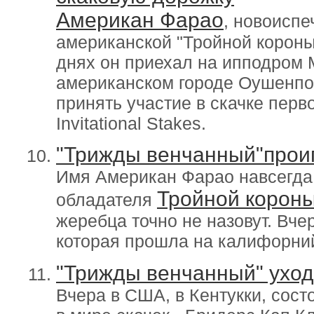
Американ Фарао
, новоисп
американской "Тройной короны
днях он приехал на ипподром 
американском городе Оушенпор
принять участие в скачке первой
Invitational Stakes.
"Трижды венчанный"прои
Имя Американ Фарао навсегда 
Тройной корон
обладателя
жеребца точно не назовут. Вче
которая прошла на калифорни
"Трижды венчанный" уход
Вчера в США, в Кентукки, сос