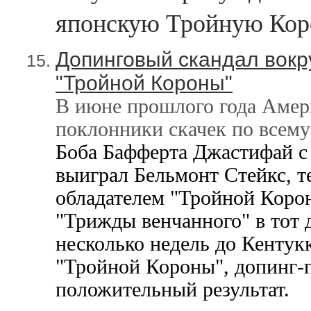
японскую Тройную Кор
Допинговый скандал вокру
"Тройной Короны"
В июне прошлого года Амери
поклонники скачек по всем
Боба Бафферта
Джастифай
с
выиграл Бельмонт Стейкс, т
обладателем "Тройной Корон
"Трижды венчанного" в тот д
несколько недель до Кентукк
"Тройной Короны", допинг-
положительный результат.