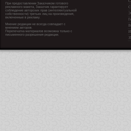
С
При предоставлении Заказчиком готового
рекламного макета, Заказчик гарантирует
С
соблюдение авторских прав (интеллектуальной
Э
собственности) третьих лиц на произведения,
включенные в рекламу.
Г
Мнение редакции не всегда совпадает с
В
мнением авторов.
Перепечатка материалов возможна только с
И
письменного разрешения редакции.
З