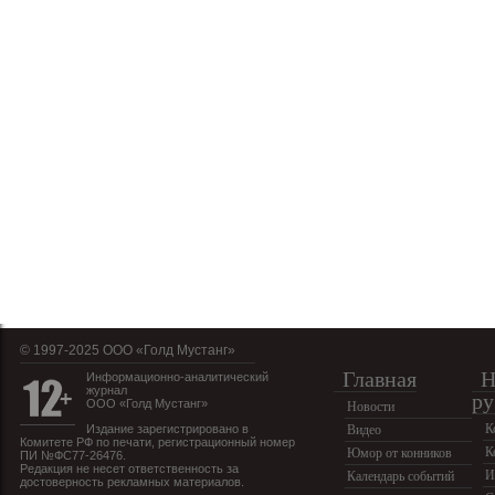
© 1997-2025 OOO «Голд Мустанг»
Главная
Н
Информационно-аналитический
журнал
ру
ООО «Голд Мустанг»
Новости
К
Издание зарегистрировано в
Видео
Комитете РФ по печати, регистрационный номер
К
Юмор от конников
ПИ №ФС77-26476.
Редакция не несет ответственность за
И
Календарь событий
достоверность рекламных материалов.