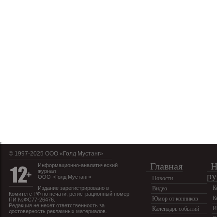
© 1997-2025 OOO «Голд Мустанг»
Главная
Н
Информационно-аналитический
журнал
ру
ООО «Голд Мустанг»
Новости
К
Издание зарегистрировано в
Видео
Комитете РФ по печати, регистрационный номер
К
Юмор от конников
ПИ №ФС77-26476.
Редакция не несет ответственность за
И
Календарь событий
достоверность рекламных материалов.