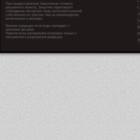
С
При предоставлении Заказчиком готового
рекламного макета, Заказчик гарантирует
С
соблюдение авторских прав (интеллектуальной
Э
собственности) третьих лиц на произведения,
включенные в рекламу.
Г
Мнение редакции не всегда совпадает с
В
мнением авторов.
Перепечатка материалов возможна только с
И
письменного разрешения редакции.
З