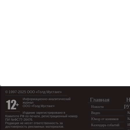
© 1997-2025 OOO «Голд Мустанг»
Главная
Н
Информационно-аналитический
журнал
ру
ООО «Голд Мустанг»
Новости
К
Издание зарегистрировано в
Видео
Комитете РФ по печати, регистрационный номер
К
Юмор от конников
ПИ №ФС77-26476.
Редакция не несет ответственность за
И
Календарь событий
достоверность рекламных материалов.