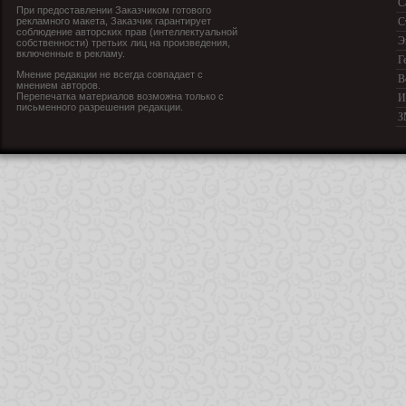
С
При предоставлении Заказчиком готового
рекламного макета, Заказчик гарантирует
С
соблюдение авторских прав (интеллектуальной
Э
собственности) третьих лиц на произведения,
включенные в рекламу.
Г
Мнение редакции не всегда совпадает с
В
мнением авторов.
Перепечатка материалов возможна только с
И
письменного разрешения редакции.
З