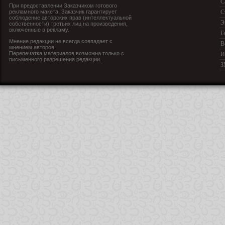
С
При предоставлении Заказчиком готового
рекламного макета, Заказчик гарантирует
С
соблюдение авторских прав (интеллектуальной
Э
собственности) третьих лиц на произведения,
включенные в рекламу.
Г
Мнение редакции не всегда совпадает с
В
мнением авторов.
Перепечатка материалов возможна только с
И
письменного разрешения редакции.
З