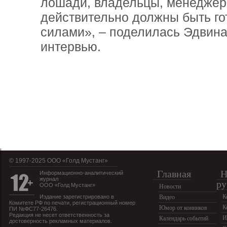
лошади, владельцы, менеджер
действительно должны быть го
силами», – поделилась Эдвина
интервью.
© 1997-2025 OOO «Голд Мустанг»
Главная
Н
Информационно-аналитический
журнал
ру
ООО «Голд Мустанг»
Новости
К
Издание зарегистрировано в
Видео
Комитете РФ по печати, регистрационный номер
К
Юмор от конников
ПИ №ФС77-26476.
Редакция не несет ответственность за
И
Календарь событий
достоверность рекламных материалов.