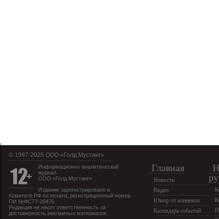
© 1997-2025 OOO «Голд Мустанг»
Главная
Н
Информационно-аналитический
журнал
ру
ООО «Голд Мустанг»
Новости
К
Издание зарегистрировано в
Видео
Комитете РФ по печати, регистрационный номер
К
Юмор от конников
ПИ №ФС77-26476.
Редакция не несет ответственность за
И
Календарь событий
достоверность рекламных материалов.