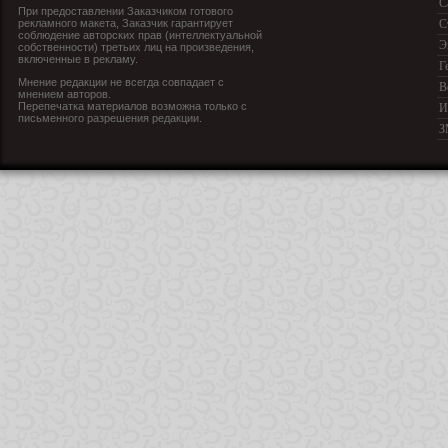
С
При предоставлении Заказчиком готового
рекламного макета, Заказчик гарантирует
С
соблюдение авторских прав (интеллектуальной
Э
собственности) третьих лиц на произведения,
включенные в рекламу.
Г
Мнение редакции не всегда совпадает с
В
мнением авторов.
Перепечатка материалов возможна только с
И
письменного разрешения редакции.
З