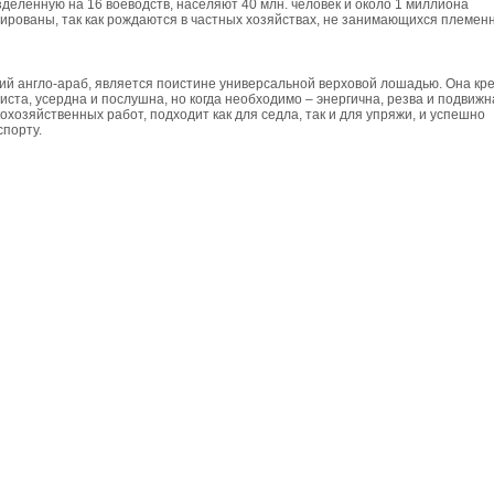
еленную на 16 воеводств, населяют 40 млн. человек и около 1 миллиона
рированы, так как рождаются в частных хозяйствах, не занимающихся племен
ий англо-араб, является поистине универсальной верховой лошадью. Она кр
ста, усердна и послушна, но когда необходимо – энергична, резва и подвижн
озяй­ственных работ, подходит как для седла, так и для упряжи, и успешно
спорту.