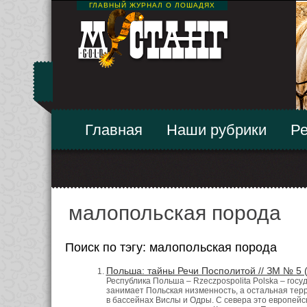
ГЛАВНЫЙ ЖУРНАЛ О ЛОШАДЯХ
Главная
Наши рубрики
Ре
малопольская порода
Поиск по тэгу: малопольская порода
Польша: тайны Речи Посполитой // ЗМ № 5 
Республика Польша – Rzeczpospolita Polska – госуд
занимает Польская низменность, а остальная терр
в бассейнах Вислы и Одры. С севера это европейс