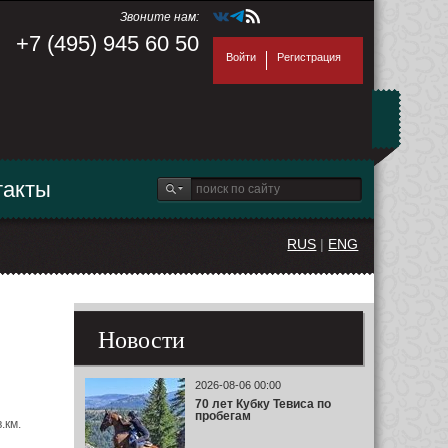
Звоните нам:
+7 (495) 945 60 50
Войти
Регистрация
такты
RUS
|
ENG
Новости
2026-08-06 00:00
70 лет Кубку Тевиса по
пробегам
.км.