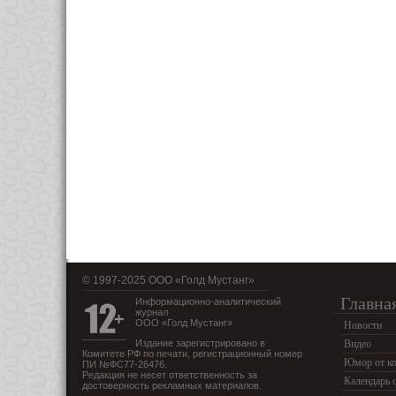
© 1997-2025 OOO «Голд Мустанг»
Главна
Информационно-аналитический
журнал
ООО «Голд Мустанг»
Новости
Издание зарегистрировано в
Видео
Комитете РФ по печати, регистрационный номер
Юмор от ко
ПИ №ФС77-26476.
Редакция не несет ответственность за
Календарь 
достоверность рекламных материалов.