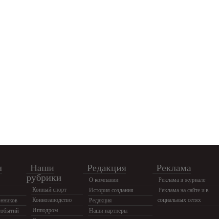
я
Наши
Редакция
Реклама
рубрики
О компании
Реклама в журнале
Конный спорт
История создания
Реклама на сайте и в
Коннозаводство
социальных сетях
нников
Редакция
Ипподром
событий
Наши партнеры