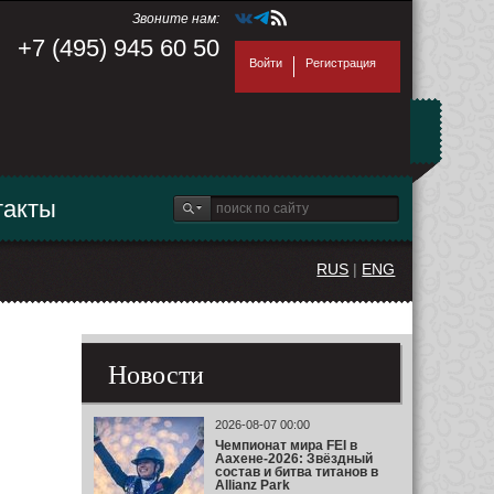
Звоните нам:
+7 (495) 945 60 50
Войти
Регистрация
такты
RUS
|
ENG
Новости
2026-08-07 00:00
Чемпионат мира FEI в
Аахене-2026: Звёздный
состав и битва титанов в
Allianz Park