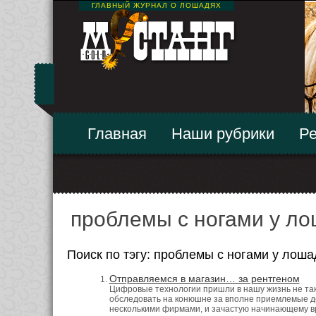
ГЛАВНЫЙ ЖУРНАЛ О ЛОШАДЯХ
Главная
Наши рубрики
Ре
проблемы с ногами у л
Поиск по тэгу: проблемы с ногами у лош
Отправляемся в магазин… за рентгеном
Цифровые технологии пришли в нашу жизнь не так
обследовать на конюшне за вполне приемлемые де
несколькими фирмами, и зачастую начинающему вра