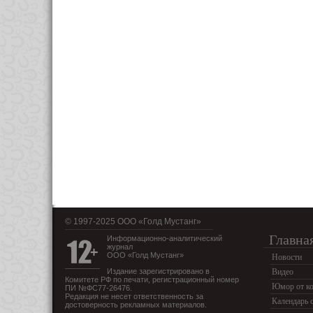
© 1997-2025 OOO «Голд Мустанг»
Главна
Информационно-аналитический
журнал
ООО «Голд Мустанг»
Новости
Издание зарегистрировано в
Видео
Комитете РФ по печати, регистрационный номер
Юмор от ко
ПИ №ФС77-26476.
Редакция не несет ответственность за
Календарь 
достоверность рекламных материалов.