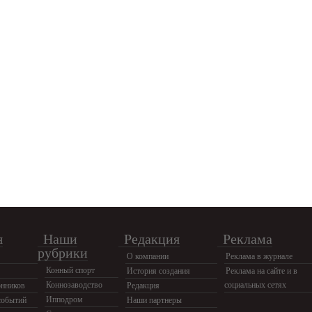
я
Наши
Редакция
Реклама
рубрики
О компании
Реклама в журнале
Конный спорт
История создания
Реклама на сайте и в
Коннозаводство
социальных сетях
нников
Редакция
Ипподром
событий
Наши партнеры