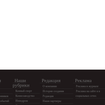
я
Наши
Редакция
Реклама
рубрики
О компании
Реклама в журнале
Конный спорт
История создания
Реклама на сайте и в
Коннозаводство
социальных сетях
нников
Редакция
Ипподром
событий
Наши партнеры