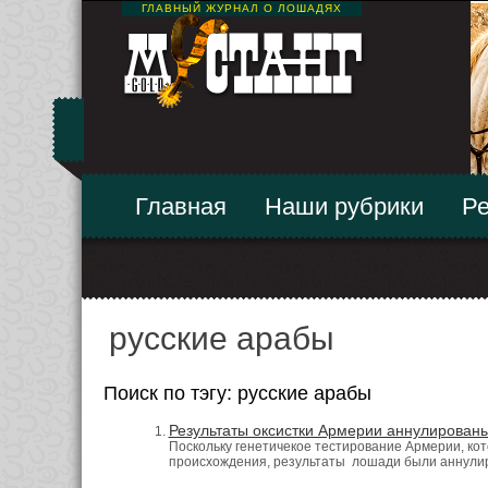
ГЛАВНЫЙ ЖУРНАЛ О ЛОШАДЯХ
Главная
Наши рубрики
Ре
русские арабы
Поиск по тэгу: русские арабы
Результаты оксистки Армерии аннулирован
Поскольку генетичекое тестирование Армерии, кот
происхождения, результаты лошади были аннули