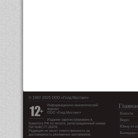
© 1997-2025 OOO «Голд Мустанг»
Главна
Информационно-аналитический
журнал
ООО «Голд Мустанг»
Новости
Издание зарегистрировано в
Видео
Комитете РФ по печати, регистрационный номер
Юмор от ко
ПИ №ФС77-26476.
Редакция не несет ответственность за
Календарь 
достоверность рекламных материалов.