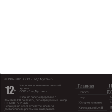
© 1997-2025 OOO «Голд Мустанг»
Главная
Н
Информационно-аналитический
журнал
ру
ООО «Голд Мустанг»
Новости
К
Издание зарегистрировано в
Видео
Комитете РФ по печати, регистрационный номер
К
Юмор от конников
ПИ №ФС77-26476.
Редакция не несет ответственность за
И
Календарь событий
достоверность рекламных материалов.