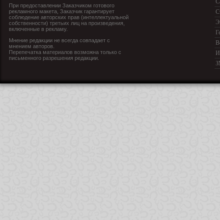
С
При предоставлении Заказчиком готового
рекламного макета, Заказчик гарантирует
С
соблюдение авторских прав (интеллектуальной
Э
собственности) третьих лиц на произведения,
включенные в рекламу.
Г
Мнение редакции не всегда совпадает с
В
мнением авторов.
Перепечатка материалов возможна только с
И
письменного разрешения редакции.
З