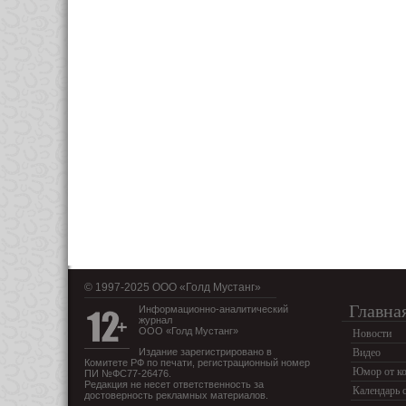
© 1997-2025 OOO «Голд Мустанг»
Главна
Информационно-аналитический
журнал
ООО «Голд Мустанг»
Новости
Издание зарегистрировано в
Видео
Комитете РФ по печати, регистрационный номер
Юмор от ко
ПИ №ФС77-26476.
Редакция не несет ответственность за
Календарь 
достоверность рекламных материалов.