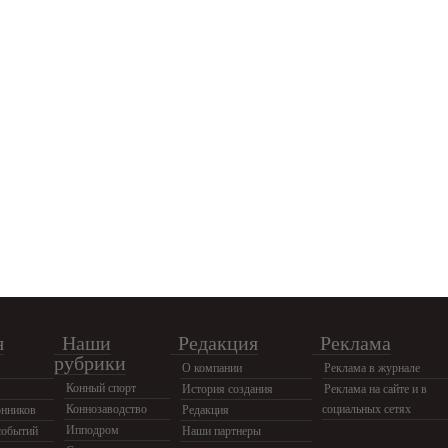
я
Наши
Редакция
Реклама
рубрики
О компании
Реклама в журнале
Конный спорт
История создания
Реклама на сайте и в
Коннозаводство
социальных сетях
нников
Редакция
Ипподром
событий
Наши партнеры