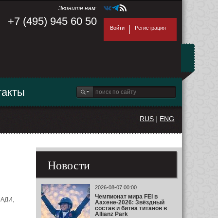
Звоните нам:
+7 (495) 945 60 50
Войти
Регистрация
такты
RUS
|
ENG
Новости
2026-08-07 00:00
Чемпионат мира FEI в
ШАДИ,
Аахене-2026: Звёздный
состав и битва титанов в
Allianz Park