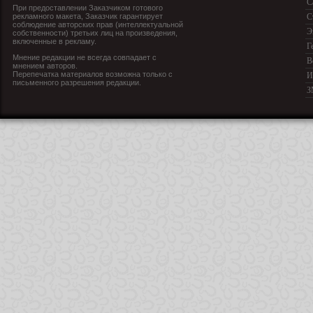
С
При предоставлении Заказчиком готового
рекламного макета, Заказчик гарантирует
С
соблюдение авторских прав (интеллектуальной
Э
собственности) третьих лиц на произведения,
включенные в рекламу.
Г
Мнение редакции не всегда совпадает с
В
мнением авторов.
Перепечатка материалов возможна только с
И
письменного разрешения редакции.
З