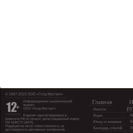
© 1997-2025 OOO «Голд Мустанг»
Главная
Н
Информационно-аналитический
журнал
ру
ООО «Голд Мустанг»
Новости
К
Издание зарегистрировано в
Видео
Комитете РФ по печати, регистрационный номер
К
Юмор от конников
ПИ №ФС77-26476.
Редакция не несет ответственность за
И
Календарь событий
достоверность рекламных материалов.