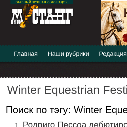
ГЛАВНЫЙ ЖУРНАЛ О ЛОШАДЯХ
Главная
Наши рубрики
Редакция
Winter Equestrian Festi
Поиск по тэгу: Winter Eques
Родриго Пессоа дебютиро