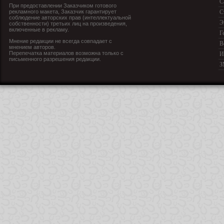
С
При предоставлении Заказчиком готового
рекламного макета, Заказчик гарантирует
С
соблюдение авторских прав (интеллектуальной
Э
собственности) третьих лиц на произведения,
включенные в рекламу.
Г
Мнение редакции не всегда совпадает с
В
мнением авторов.
Перепечатка материалов возможна только с
И
письменного разрешения редакции.
З