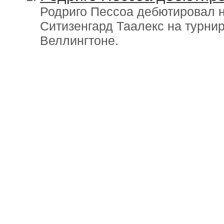
Родриго Пессоа дебютировал н
Ситизенгард Таалекс на турнире
Веллингтоне.