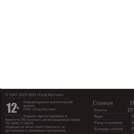
© 1997-2025 OOO «Голд Мустанг»
Главная
Н
Информационно-аналитический
журнал
ру
ООО «Голд Мустанг»
Новости
К
Издание зарегистрировано в
Видео
Комитете РФ по печати, регистрационный номер
К
Юмор от конников
ПИ №ФС77-26476.
Редакция не несет ответственность за
И
Календарь событий
достоверность рекламных материалов.