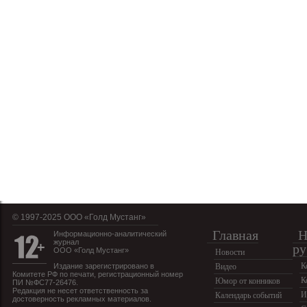
© 1997-2025 OOO «Голд Мустанг»
Главная
Н
Информационно-аналитический
журнал
ру
ООО «Голд Мустанг»
Новости
К
Издание зарегистрировано в
Видео
Комитете РФ по печати, регистрационный номер
К
Юмор от конников
ПИ №ФС77-26476.
Редакция не несет ответственность за
И
Календарь событий
достоверность рекламных материалов.