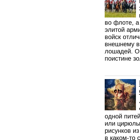
во флоте, а
элитой арми
войск отли
внешнему ви
лошадей. Ос
поистине з
одной питей
или цирюль
рисунков из
в каком-то 