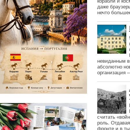
корабли и кос
даже браузеры
нечто больше
невиданным в
абсолютно но
организация –
считать «вой
роль. Отдавая
фронте и в ты