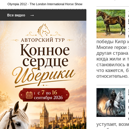
Olympia 2012 - The London International Horse Show
→
Все видео
победы Кипр 
Многие герои 
другая страна
когда жили и 
становилось в
что кажется, 
относительно.
уступает, воз