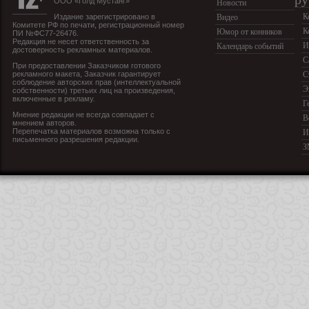
ООО «Голд Мустанг»
Новости
К
Издание зарегистрировано в
Видео
Комитете РФ по печати, регистрационный номер
К
Юмор от конников
ПИ №ФС77-26476.
Редакция не несет ответственность за
И
Календарь событий
достоверность рекламных материалов.
С
При предоставлении Заказчиком готового
рекламного макета, Заказчик гарантирует
С
соблюдение авторских прав (интеллектуальной
Э
собственности) третьих лиц на произведения,
включенные в рекламу.
Г
Мнение редакции не всегда совпадает с
В
мнением авторов.
Перепечатка материалов возможна только с
И
письменного разрешения редакции.
З