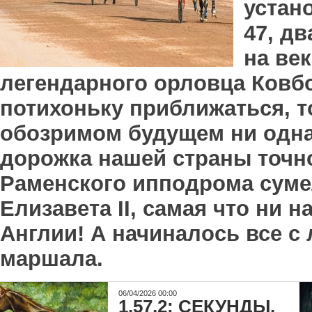
устан
47, д
на век
легендарного орловца Ковбо
потихоньку приближаться, т
обозримом будущем ни одна
дорожка нашей страны точно
Раменского ипподрома суме
Елизавета II, самая что ни 
Англии! А начиналось все с
маршала.
06/04/2026 00:00
1.57,2: СЕКУНДЫ,