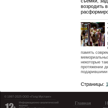
съемки, за
возродить 
расформиро
память соврем
мемориальных 
некоторые так
протяжении д
подарившими 
Страницы:
© 1997-2025 OOO «Голд Мустанг»
Главная
Н
Информационно-аналитический
журнал
ру