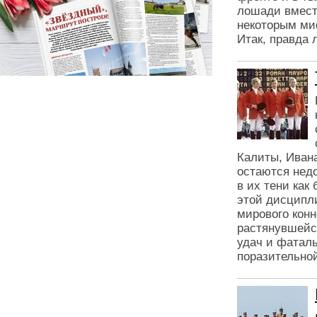
лошади вмест
некоторым ми
Итак, правда
Калиты, Иван
остаются нед
в их тени ка
этой дисципл
мирового конн
растянувшейся
удач и фатал
поразительной