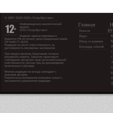
© 1997-2025 OOO «Голд Мустанг»
Главная
Н
Информационно-аналитический
журнал
ру
ООО «Голд Мустанг»
Новости
К
Издание зарегистрировано в
Видео
Комитете РФ по печати, регистрационный номер
К
Юмор от конников
ПИ №ФС77-26476.
Редакция не несет ответственность за
И
Календарь событий
достоверность рекламных материалов.
С
При предоставлении Заказчиком готового
рекламного макета, Заказчик гарантирует
С
соблюдение авторских прав (интеллектуальной
Э
собственности) третьих лиц на произведения,
включенные в рекламу.
Г
Мнение редакции не всегда совпадает с
В
мнением авторов.
Перепечатка материалов возможна только с
И
письменного разрешения редакции.
З