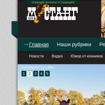
ГЛАВНЫЙ ЖУРНАЛ О ЛОШАДЯХ
Главная
Наши рубрики
Ре
Новости
Видео
Юмор от конников
Популярное на сайте
1
2
3
4
5