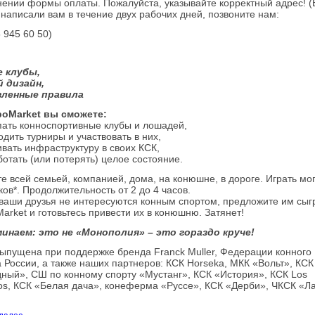
нении формы оплаты. Пожалуйста, указывайте корректный адрес! (
написали вам в течение двух рабочих дней, позвоните нам:
 945 60 50)
 клубы,
 дизайн,
ленные правила
poMarket вы сможете:
пать конноспортивные клубы и лошадей,
одить турниры и участвовать в них,
ивать инфраструктуру в своих КСК,
ботать (или потерять) целое состояние.
е всей семьей, компанией, дома, на конюшне, в дороге. Играть мог
ков*. Продолжительность от 2 до 4 часов.
ваши друзья не интересуются конным спортом, предложите им сыгр
arket и готовьтесь привести их в конюшню. Затянет!
инаем: это не «Монополия» – это гораздо круче!
выпущена при поддержке бренда Franck Muller, Федерации конного
 России, а также наших партнеров: КСК Horseka, МКК «Вольт», КСК
дный», СШ по конному спорту «Мустанг», КСК «История», КСК Los
los, КСК «Белая дача», конеферма «Руссе», КСК «Дерби», ЧКСК «Л