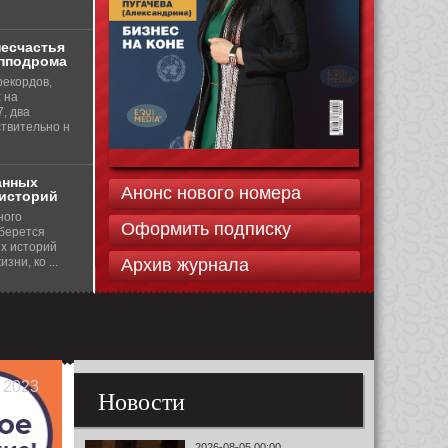
несчастья
ипподрома
рекордов,
 на
, два
ствительно н
анных
Анонс нового номера
историй
ного
Оформить подписку
берется
их историй
зни, ко ...
Архив журнала
 2023
Новости
2026-08-05 00:00