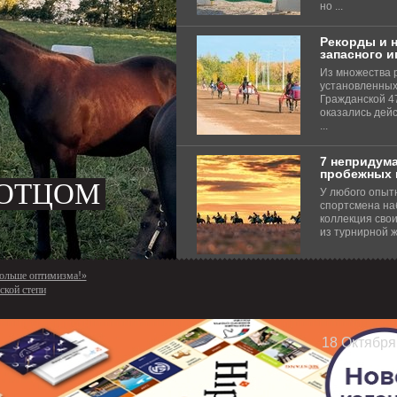
но ...
Рекорды и 
запасного 
Из множества 
установленных
Гражданской 47
оказались дей
...
7 непридум
пробежных 
КТОРИЯ.
 ОТЦОМ
ГАЮ ЛЮДЯМ
 В
У любого опыт
спортсмена на
коллекция сво
 – БОЛЬШЕ
ТЛИВЫМИ!»
из турнирной жи
больше оптимизма!»
ской степи
18 Октября