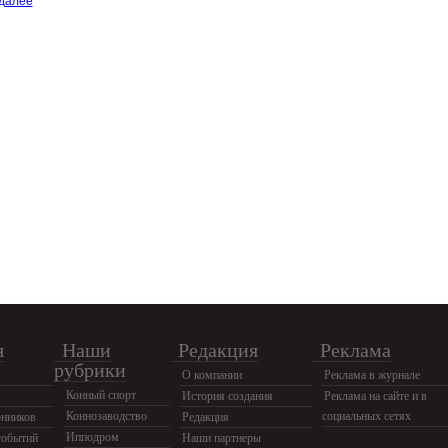
 далее
я
Наши
Редакция
Реклама
рубрики
О компании
Реклама в журнале
Конный спорт
История создания
Реклама на сайте и в
Коннозаводство
социальных сетях
нников
Редакция
Ипподром
событий
Наши партнеры