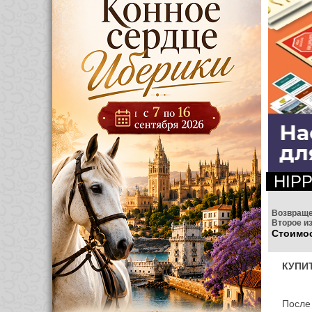
HIP
Возвраще
Второе из
Стоимос
КУПИ
После