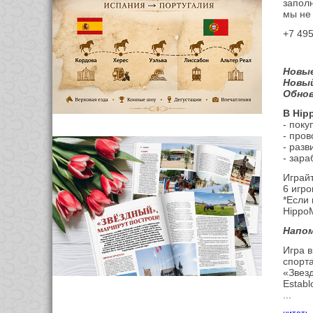
запол
мы не 
+7 495
Новые
Новый
Обнов
В Hip
- поку
- пров
- разв
- зара
Играйт
6 игро
*Если 
HippoM
Напом
Игра 
спорта
«Звез
Estab
...