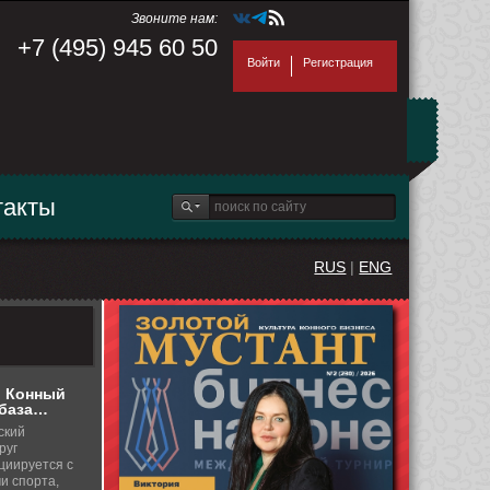
Звоните нам:
+7 (495) 945 60 50
Войти
Регистрация
такты
RUS
|
ENG
 Конный
 база…
ский
руг
циируется с
и спорта,