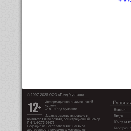
читать
© 1997-2025 OOO «Голд Мустанг»
Главна
Информационно-аналитический
журнал
ООО «Голд Мустанг»
Новости
Издание зарегистрировано в
Видео
Комитете РФ по печати, регистрационный номер
Юмор от ко
ПИ №ФС77-26476.
Редакция не несет ответственность за
Календарь 
достоверность рекламных материалов.