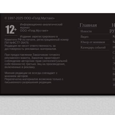
© 1997-2025 OOO «Голд Мустанг»
Главная
Н
Информационно-аналитический
журнал
ру
ООО «Голд Мустанг»
Новости
К
Издание зарегистрировано в
Видео
Комитете РФ по печати, регистрационный номер
К
Юмор от конников
ПИ №ФС77-26476.
Редакция не несет ответственность за
И
Календарь событий
достоверность рекламных материалов.
С
При предоставлении Заказчиком готового
рекламного макета, Заказчик гарантирует
С
соблюдение авторских прав (интеллектуальной
Э
собственности) третьих лиц на произведения,
включенные в рекламу.
Г
Мнение редакции не всегда совпадает с
В
мнением авторов.
Перепечатка материалов возможна только с
И
письменного разрешения редакции.
З