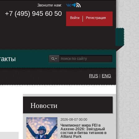
Звоните нам:
+7 (495) 945 60 50
Войти
Регистрация
такты
RUS
|
ENG
Новости
2026-08-07 00:00
Чемпионат мира FEI в
Аахене-2026: Звёздный
состав и битва титанов в
Allianz Park