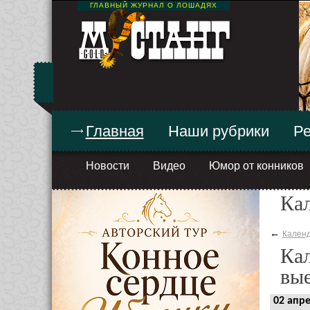
ГЛАВНЫЙ ЖУРНАЛ О ЛОШАДЯХ
Главная
Наши рубрики
Ре
Новости
Видео
Юмор от конников
Ка
←
Календ
Кал
вые
02 апре