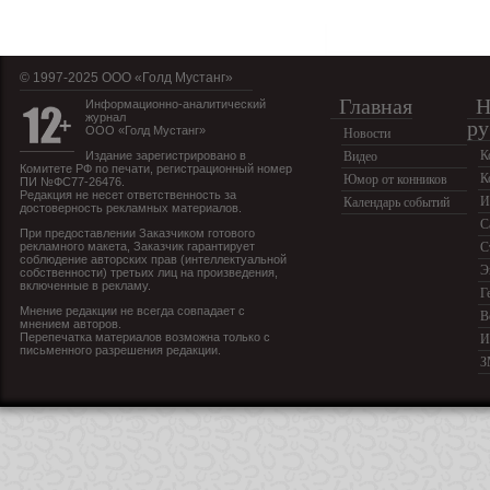
© 1997-2025 OOO «Голд Мустанг»
Главная
Н
Информационно-аналитический
журнал
ру
ООО «Голд Мустанг»
Новости
К
Издание зарегистрировано в
Видео
Комитете РФ по печати, регистрационный номер
К
Юмор от конников
ПИ №ФС77-26476.
Редакция не несет ответственность за
И
Календарь событий
достоверность рекламных материалов.
С
При предоставлении Заказчиком готового
рекламного макета, Заказчик гарантирует
С
соблюдение авторских прав (интеллектуальной
Э
собственности) третьих лиц на произведения,
включенные в рекламу.
Г
Мнение редакции не всегда совпадает с
В
мнением авторов.
Перепечатка материалов возможна только с
И
письменного разрешения редакции.
З