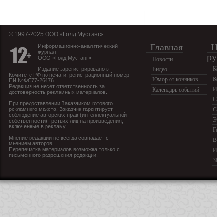
© 1997-2025 OOO «Голд Мустанг»
Главная
Н
Информационно-аналитический
журнал
ру
ООО «Голд Мустанг»
Новости
К
Издание зарегистрировано в
Видео
Комитете РФ по печати, регистрационный номер
К
Юмор от конников
ПИ №ФС77-26476.
Редакция не несет ответственность за
И
Календарь событий
достоверность рекламных материалов.
С
При предоставлении Заказчиком готового
рекламного макета, Заказчик гарантирует
С
соблюдение авторских прав (интеллектуальной
Э
собственности) третьих лиц на произведения,
включенные в рекламу.
Г
Мнение редакции не всегда совпадает с
В
мнением авторов.
Перепечатка материалов возможна только с
И
письменного разрешения редакции.
З