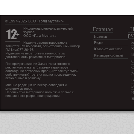
© 1997-2025 OOO «Голд Мустанг»
Главная
Н
Информационно-аналитический
журнал
ру
ООО «Голд Мустанг»
Новости
К
Издание зарегистрировано в
Видео
Комитете РФ по печати, регистрационный номер
К
Юмор от конников
ПИ №ФС77-26476.
Редакция не несет ответственность за
И
Календарь событий
достоверность рекламных материалов.
С
При предоставлении Заказчиком готового
рекламного макета, Заказчик гарантирует
С
соблюдение авторских прав (интеллектуальной
Э
собственности) третьих лиц на произведения,
включенные в рекламу.
Г
Мнение редакции не всегда совпадает с
В
мнением авторов.
Перепечатка материалов возможна только с
И
письменного разрешения редакции.
З