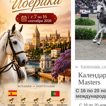
←
Календарь с
Календар
Masters
С 16 по 20 н
международн
С 16 по 20 но