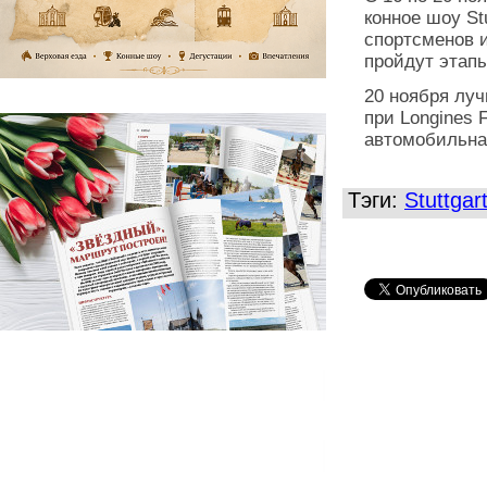
конное шоу St
спортсменов и
пройдут этапы
20 ноября луч
при Longines 
автомобильна
Тэги:
Stuttga