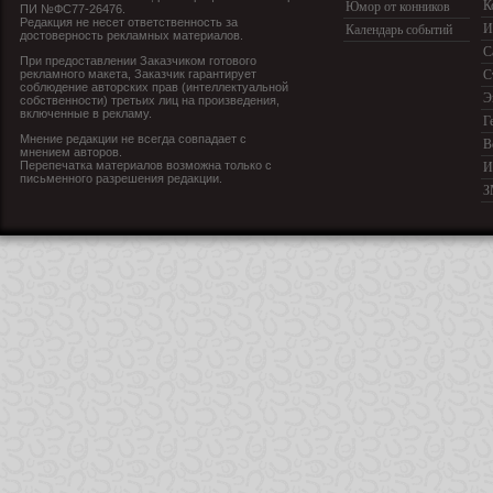
К
Юмор от конников
ПИ №ФС77-26476.
Редакция не несет ответственность за
И
Календарь событий
достоверность рекламных материалов.
С
При предоставлении Заказчиком готового
рекламного макета, Заказчик гарантирует
С
соблюдение авторских прав (интеллектуальной
Э
собственности) третьих лиц на произведения,
включенные в рекламу.
Г
Мнение редакции не всегда совпадает с
В
мнением авторов.
Перепечатка материалов возможна только с
И
письменного разрешения редакции.
З