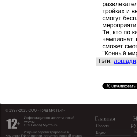
развлекател
тройках и 
смогут бес
мероприятия
Те, кто по 
чемпионат, 
сможет смо
"Конный мир
Тэги:
лошади
© 1997-2025 OOO «Голд Мустанг»
Главная
Н
Информационно-аналитический
журнал
ру
ООО «Голд Мустанг»
Новости
К
Издание зарегистрировано в
Видео
Комитете РФ по печати, регистрационный номер