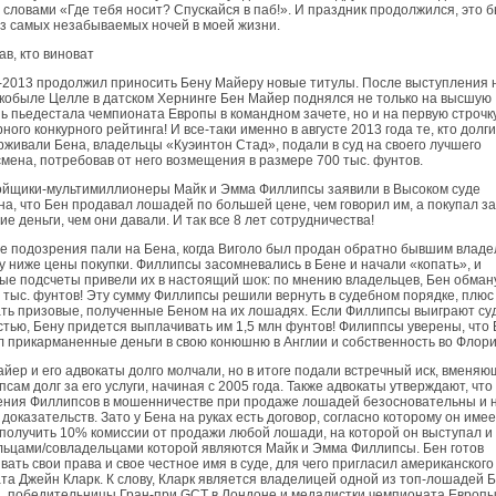
 словами «Где тебя носит? Спускайся в паб!». И праздник продолжился, это 
з самых незабываемых ночей в моей жизни.
ав, кто виноват
-2013 продолжил приносить Бену Майеру новые титулы. После выступления 
кобыле Целле в датском Хернинге Бен Майер поднялся не только на высшую
ь пьедестала чемпионата Европы в команд­ном зачете, но и на первую строчк
ного конкурного рейтинга! И все-таки именно в августе 2013 года те, кто долг
живали Бена, владельцы «Куэинтон Стад», подали в суд на своего лучшего
мена, по­требовав от него возмещения в размере 700 тыс. фунтов.
ойщики-мультимиллионеры Майк и Эмма Филлипсы заявили в Высоком суде
а, что Бен продавал лошадей по большей цене, чем говорил им, а покупал за
е деньги, чем они давали. И так все 8 лет сотрудничества!
 подозрения пали на Бена, когда Виголо был продан обратно бывшим влад
у ниже цены покупки. Филлипсы засомневались в Бене и начали «копать», и
ые подсчеты привели их в настоящий шок: по мнению владельцев, Бен обман
 тыс. фунтов! Эту сумму Филлипсы решили вернуть в судебном порядке, плюс
ть призовые, полученные Беном на их лошадях. Если Филлипсы выиграют су
тью, Бену придется выплачивать им 1,5 млн фунтов! Филиппсы уверены, что 
 прикарманенные деньги в свою конюшню в Англии и собственность во Флори
йер и его адвокаты долго молчали, но в итоге подали встречный иск, вменя
сам долг за его услуги, начиная с 2005 года. Также адвокаты утверждают, что
ения Филлипсов в мошенничестве при продаже лошадей безосновательны и 
доказательств. Зато у Бена на руках есть договор, согласно которому он имее
получить 10% комиссии от продажи любой лошади, на которой он выступал и
льцами/совладельцами которой являются Майк и Эмма Филлипсы. Бен готов
вать свои права и свое честное имя в суде, для чего пригласил американского
та Джейн Кларк. К слову, Кларк является владелицей одной из топ-лошадей Б
, победительницы Гран-при GCT в Лондоне и медалистки чемпионата Европы