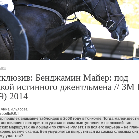
зив
склюзив: Бенджамин Майер: под
кой истинного джентльмена // ЗМ
9) 2014
 Анна Ильясова
SportfotGCT
р привлек внимание таблоидов в 2008 году в Гонконге. Тогда малоизвест
 англичанин всех приятно удивил своим выступлением в сложнейших
ких маршрутах на лошади по кличке Рулетт. Но вся его карьера – не пла
 скорее, резкие скачки. Бен умудряется выкрутиться из самых сложных сит
ему удается?