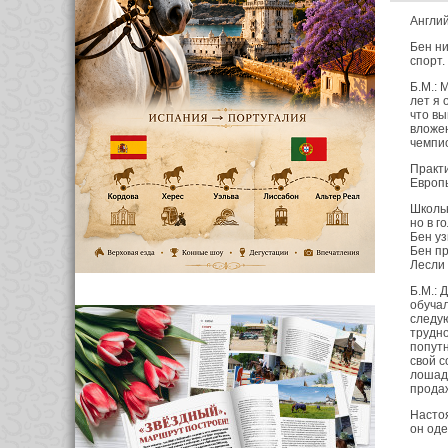
Англий
Бен ни
спорт.
Б.М.: 
лет я 
что вы
вложен
чемпио
Практи
Европы
Школьн
но в г
Бен уз
Бен пр
Лесли 
Б.М.: 
обучал
следую
трудно
попутн
свой с
лошаде
продаж
Настоя
он оде