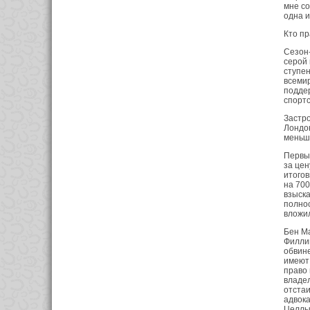
мне со
одна и
Кто пр
Сезон
серой 
ступен
всемир
поддер
спортс
Застр
Лондон
меньши
Первые
за цен
итогов
на 700
взыска
полнос
вложил
Бен Ма
Филлип
обвин
имеют 
право 
владе
отстаи
адвока
Целлы