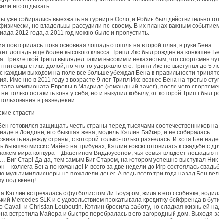
или его отдыхать.
Мы уже собирались выезжать на турнир в Осло, и Робин был действительно гот
физически, но владельцы рассудили по-своему. В их планах важным событие
ада 2012 года, а 2011 год можно было и пропустить.
я повторилась: пока основная лошадь отошла на второй план, в руки Бена
ет лошадь еще более высокого класса. Трипл Икс был рожден на конюшне Б
. Трехлеткой Трипл выглядел таким высоким и неказистым, что спортсмен чут
 питомца с глаз долой, но что-то удержало его. Трипл Икс не выступал до 5 ле
с каждым выходом на поле все больше убеждал Бена в правильности принято
я. Именно в 2011 году в возрасте 9 лет Трипл Икс вознес Бена на третью сту
тала чемпионата Европы в Мадриде (командный зачет), после чего спортсме
не только оставить коня у себя, но и выкупил кобылу, от которой Трипл был р
пользования в разведении.
кие страсти
Бен готовился защищать честь страны перед тысячами соотечественников на
аде в Лондоне, его бывшая жена, модель Кэтлин Бэйкер, и не собиралась
живать надежду страны, с которой только-только развелась. И хотя Бен над
ь бывшую миссис Майер на трибунах, Кэтлин вовсю готовилась к свадьбе с др
ажем мира конкура – Джастином Виддоусоном, чья семья владеет лошадью п
… Биг Стар! Да-да, тем самым Биг Старом, на котором успешно выступал Ник
н – коллега Бена по команде! И всего за две недели до Игр состоялась свадьб
ю мультимиллионеры не пожалели денег. А ведь всего три года назад Бен вел
у под венец!
а Кэтлин встречалась с футболистом Ли Боуэром, жила в его особняке, водил
кий Mercedes SLK и с удовольствием прокатывала кредитку бойфренда в бут
o Cavalli и Christian Louboutin. Кэтлин бросила работу, но сладкая жизнь ей н
она встретила Майера и быстро перебралась в его загородный дом. Выходя за