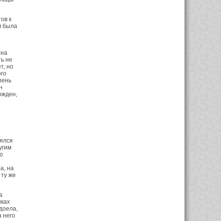
ов к
м была
ена
ь не
т, но
го
пень
н
ожден,
еялся
угим
о
а, на
 ту же
а
иках
адоела,
 него