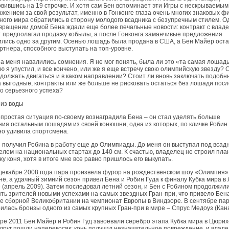
вившись на 19 строчке. И хотя сам Бен вспоминает эти Игры с нескрываемым
жением за свой результат, именно в Гонконге глаза очень многих знаковых ф
ного мира обратились в сторону молодого всадника с безупречным стилем. О
вращении домой Бена ждали еще более печальные новости: контракт с влад
 предполагал продажу кобылы, а после Гонконга заманчивые предложения
лись одно за другим. Осенью лошадь была продана в США, а Бен Майер ост
ртнера, способного выступать на топ-уровне.
На меня навалились сомнения. Я не мог понять, была ли это «та самая лошадь
ю я упустил, и все кончено, или же я еще встречу свою олимпийскую звезду? 
должать двигаться и в каком направлении? Стоит ли вновь заключать подобн
 выгодные, контракты или же больше не рисковать остаться без лошади посл
о серьезного успеха?
 из воды
простая ситуация по-своему вознаградила Бена – он стал уделять больше
ия остальным лошадям из своей конюшни, одна из которых, по кличке Робин 
о удивила спортсмена.
Я получил Робина в работу еще до Олимпиады. До меня он выступал под всад
лем на национальных стартах до 140 см. К счастью, владелец не строил пла
у коня, хотя в итоге мне все равно пришлось его выкупать.
декабре 2008 года пара произвела фурор на рождествен­ском шоу «Олимпия»
е, а удачный зимний сезон привел Бена и Робин Гуда к финалу Кубка мира в 
 (апрель 2009). Затем последовал летний сезон, и Бен с Робином продолжил
ть зрителей новыми успехами на самых звездных Гран-при, что привело Бена
е сборной Велико­британии на чемпионат Европы в Виндзоре. В сентябре па
илась бронзы одного из самых крупных Гран-при в мире – Спрус Медоуз (Кана
ре 2011 Бен Майер и Робин Гуд завоевали серебро этапа Кубка мира в Цюрих
друг пошли наперекосяк: конь получил незначительное повреждение, и влад