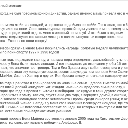
ский мальчик
когда не был потомком конной династии, однако именно мама привела его в 
Моя мама любила лошадей, и верховая езда была ее хобби. Так вышло, что в 6
очутился на пони. Спонтанные уроки верховой езды увлекли и меня вслед за 
нудило родителей отдать меня в местный пони-клуб. И это было выгодным
ием, ведь спустя считанные месяцы я начал выступать и вскоре поехал на
нат Европы по пони-спорту!
чески сразу на юного Бена посыпались награды: золотые медали чемпионат
 по пони-спорту 1997 и 1998 годов!
ые годы подходили к концу, и настала пора определять дальнейший путь по 
олове у Бена были только лошади. И вот незадолго до окончания учебы 16-ле
нает, что знаменитые тренеры Тэд и Лиз Эдгары ищут себе помощника и учен
екрасно знал эту конкурную семью, воспитавшую дух чемпионов в Нике Скелт
МакНот, Дженет Хантер и других. Бен бросил школу и помчался навстречу меч
Два года я работал и тренировался на конюшне семьи Эдгаров. Вместе со мно
ся швейцар­ский конкурист Бит Мэндли. Именно он предложил мне работу, и
щие два года я провел с Битом в Швейцарии. Но будучи в тени другого спорт
 пробиться в элиту. Так что, спустя еще два года, я вернулся домой, в Англию,
о завоевал командное золото чемпионата Европы среди юниоров (2004) и о
обственный бизнес. Сегодня у меня своя конюшня к северу от Лондона, где ст
й. Обычно 2/3 поголовья составляют лошади, на которых я выступаю или гот
е, остальные принад­лежат моим ученикам.
щий прорыв Бена Майера состоялся в апреле 2005 года на Хикстедском Дерб
ржал головокружительную победу на Альфредо II.