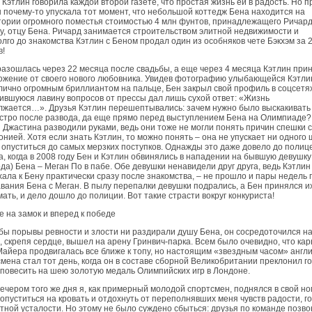
 Кэтлин говорила каждой второй газете, что простая жизнь ей в радость. Но п
 почему-то упускала тот момент, что небольшой коттедж Бена находится на
ории огромного поме­стья стоимостью 4 млн фунтов, принадлежащего Ричар
, отцу Бена. Ричард занимается строительством элитной недвижимо­сти и
лго до знакомства Кэтлин с Беном продал один из особняков чете Бэкхэм за 2
в!
азошлась через 22 месяца после свадьбы, а еще через 4 месяца Кэтлин при
жение от своего нового любовника. Увидев фотографию улыбающейся Кэтли
ично огромным бриллиантом на пальце, Бен закрыл свой профиль в соцсетях
вшуюся лавину вопросов от прессы дал лишь сухой ответ: «Жизнь
лжается…». Друзья Кэтлин перешептывались: зачем нужно было выскакивать
стро после развода, да еще прямо перед выступлением Бена на Олимпиаде?!
 Джастина разводили руками, ведь они тоже не могли понять причин спешки с
нией. Хотя если знать Кэтлин, то можно понять – она не упускает ни одного 
 опуститься до самых мерзких поступков. Однажды это даже довело до полиц
ка, когда в 2008 году Бен и Кэтлин обвинялись в нападении на бывшую девушку
да) Бена – Меган По в пабе. Обе девушки ненавидели друг друга, ведь Кэтлин
ала к Бену практически сразу после знакомства, – не прошло и пары недель 
вания Бена с Меган. В пылу перепалки девушки подрались, а Бен принялся и
ать, и дело дошло до полиции. Вот такие страсти вокруг конкуриста!
 на замок и вперед к победе
бы порывы ревности и злости ни раздирали душу Бена, он сосредоточился на
, скрепя сердце, вышел на арену Гринвич-парка. Всем было очевидно, что ка
айера продвигалась все ближе к топу, но настоящим «звездным часом» англи
мена стал тот день, когда он в составе сборной Великобритании преклонил го
повесить на шею золотую медаль Олимпийских игр в Лондоне.
Вечером того же дня я, как примерный молодой спортсмен, поднялся в свой но
опуститься на кровать и отдохнуть от переполнявших меня чувств радости, г
тной усталости. Но этому не было суждено сбыться: друзья по команде позв