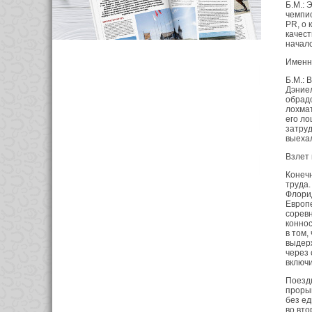
Б.М.: 
чемпио
PR, о 
качест
началс
Именно
Б.М.: 
Дэниел
обрадо
лохмат
его ло
затруд
выехал
Взлет 
Конечн
труда.
Флорид
Европе
соревн
коннос
в том,
выдерж
через 
включи
Поездк
проры
без ед
во вто