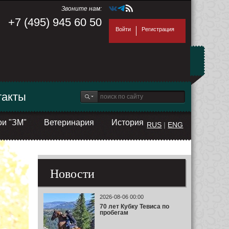
Звоните нам:
+7 (495) 945 60 50
Войти
Регистрация
такты
ои "ЗМ"
Ветеринария
История
RUS
|
ENG
Новости
2026-08-06 00:00
70 лет Кубку Тевиса по
пробегам