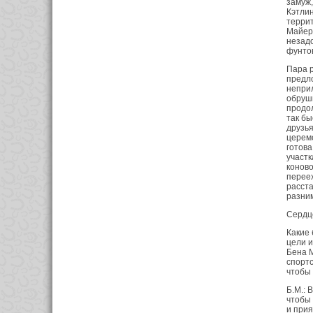
замуж,
Кэтлин
террит
Майеру
незадо
фунто
Пара р
предло
неприл
обруши
продо
так бы
друзья
церемо
готова
участ­
коново
переех
расста
разним
Сердце
Какие 
цели и
Бена М
спортс
чтобы 
Б.М.: 
чтобы 
и прия