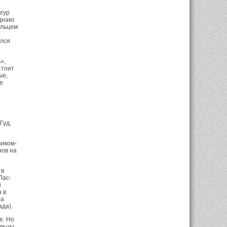
игур
днако
ельцем
ался
»,
Стоит
ые,
е
Гуд,
ником-
нов на
 в
Лас-
и
 в
ра
да).
е. Но
ельцы