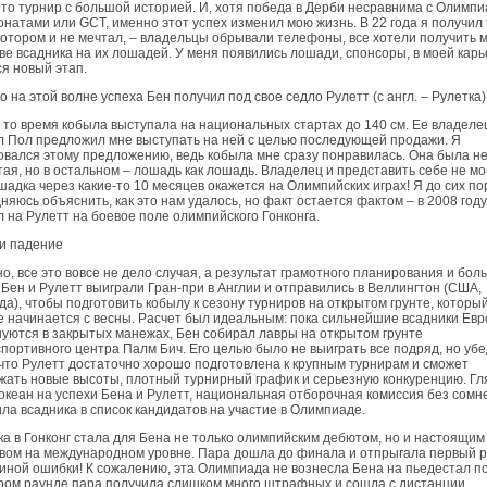
Это турнир с большой историей. И, хотя победа в Дерби несравнима с Олимпи
натами или GCT, именно этот успех изменил мою жизнь. В 22 года я получил 
котором и не мечтал, – владельцы обрывали телефоны, все хотели получить м
ве всадника на их лошадей. У меня появились лошади, спонсоры, в моей кар
я новый этап.
 на этой волне успеха Бен получил под свое седло Рулетт (с англ. – Рулетка)
В то время кобыла выступала на национальных стартах до 140 см. Ее владеле
 Пол предложил мне выступать на ней с целью последующей продажи. Я
вался этому предложению, ведь кобыла мне сразу понравилась. Она была н
ая, но в остальном – лошадь как лошадь. Владелец и представить себе не мог
шадка через какие-то 10 месяцев окажется на Олимпий­ских играх! Я до сих по
няюсь объяснить, как это нам удалось, но факт остается фактом – в 2008 году
 на Рулетт на боевое поле олимпийского Гонконга.
и падение
о, все это вовсе не дело случая, а результат грамотного планирования и бол
 Бен и Рулетт выиграли Гран-при в Англии и отправились в Веллингтон (США,
а), чтобы подготовить кобылу к сезону турниров на открытом грунте, который
 начинается с весны. Расчет был идеальным: пока сильнейшие всадники Ев
уются в закрытых манежах, Бен собирал лавры на открытом грунте
портивного центра Палм Бич. Его целью было не выиграть все подряд, но уб
 что Рулетт достаточно хорошо подготовлена к крупным турнирам и сможет
ать новые высоты, плотный турнирный график и серьезную конкуренцию. Гл
океан на успехи Бена и Рулетт, национальная отборочная комиссия без сомн
ла всадника в список кандидатов на участие в Олимпиаде.
а в Гонконг стала для Бена не только олимпийским дебютом, но и настоящим
вом на международном уровне. Пара дошла до финала и отпрыгала первый 
иной ошибки! К сожалению, эта Олимпиада не вознесла Бена на пьедестал по
ром раунде пара получила слишком много штрафных и сошла с дистанции,