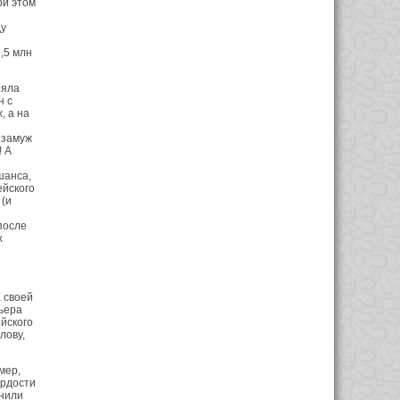
ри этом
ду
,5 млн
няла
н с
, а на
 замуж
 А
шанса,
ейского
 (и
после
х
 своей
рьера
йского
лову,
мер,
ордости
онили