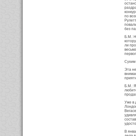
остано
раздра
конкур
по воз
Рулетт
повали
без па
Б.М.: 
котору
ли про
весьма
первог
Сухим
Эта не
вниман
приятн
Б.М.: 
любите
продаж
Уже в 
Лондон
Вегасе
удивля
состав
удосто
В янва
дела в