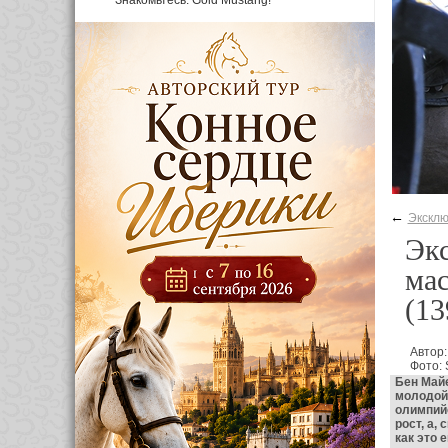
Знакомьтесь: Gold Mustang!
←
Эксклю
Эк
мас
(13
Автор:
Фото: 
Бен Майе
молодой
олимпийс
рост, а,
как это 