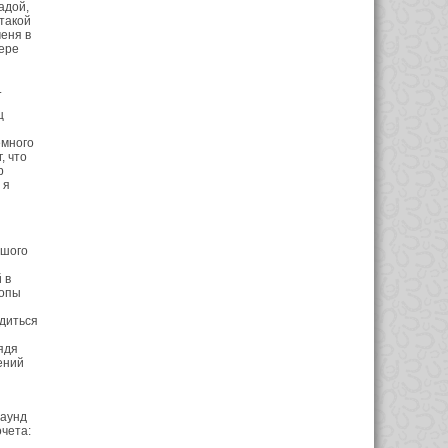
адой,
такой
еня в
ьере
.
ц
емного
, что
р
 я
ьшого
 в
ропы
едиться
ядя
ений
раунд
чета: