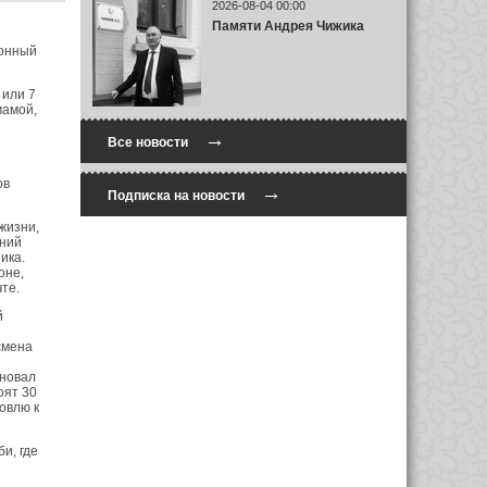
2026-08-04 00:00
Памяти Андрея Чижика
конный
 или 7
мамой,
→
Все новости
ов
→
Подписка на новости
жизни,
тний
ика.
оне,
те.
й
смена
сновал
оят 30
овлю к
и, где