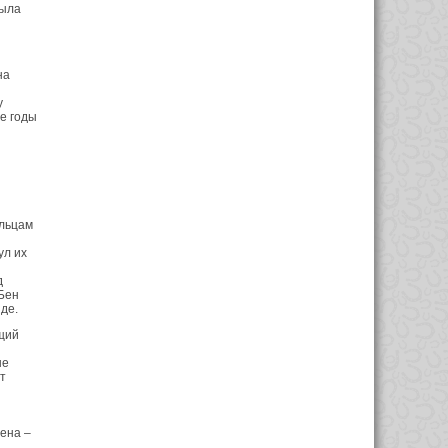
была
на
у
ие годы
ельцам
ул их
д
Бен
де.
ющий
не
т
ена –
.