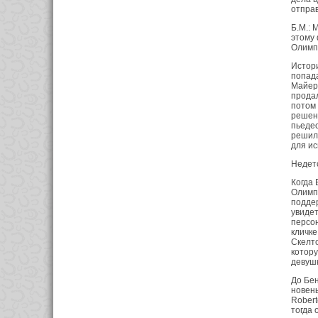
отправ
Б.М.: 
этому 
Олимпи
Истори
попада
Майера
продал
потом 
решени
пьедес
решил 
для ис
Недетс
Когда 
Олимпи
поддер
увидет
персон
кличке
Скелто
котору
девушк
До Бен
новень
Robert
тогда 