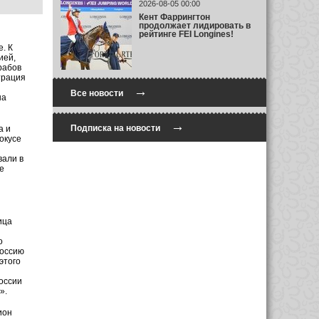
2026-08-05 00:00
Кент Фаррингтон
продолжает лидировать в
рейтинге FEI Longines!
. К
ией,
рабов
трация
→
Все новости
на
→
Подписка на новости
а и
окусе
вали в
е
ица
о
Россию
этого
оссии
».
ион