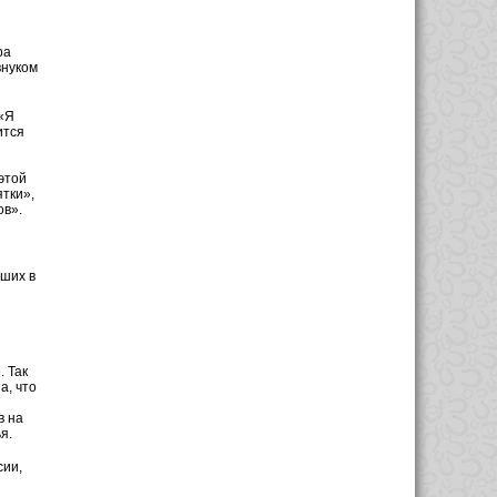
ba
внуком
 «Я
ится
этой
тки»,
ов».
ших в
. Так
а, что
в на
я.
сии,