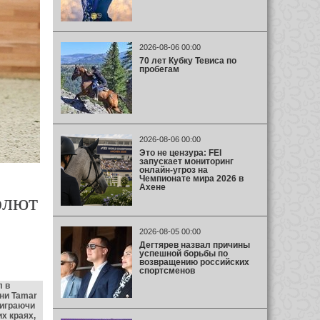
2026-08-06 00:00
70 лет Кубку Тевиса по
пробегам
2026-08-06 00:00
Это не цензура: FEI
запускает мониторинг
онлайн-угроз на
Чемпионате мира 2026 в
Ахене
олют
2026-08-05 00:00
Дегтярев назвал причины
успешной борьбы по
возвращению российских
спортсменов
л в
ени Tamar
 играючи
х краях,