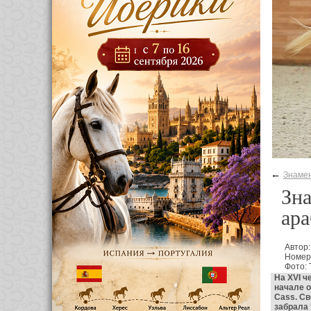
←
Знаме
Зна
ара
Автор
Номер
Фото:
На XVI ч
начале о
Cass. Св
забрала 