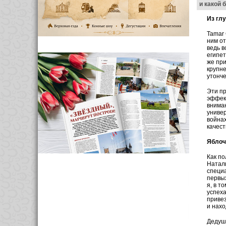
и какой 
Из гл
Tamar 
ним от
ведь в
египет
же при
крупне
утонч
Эти пр
эффект
вниман
универ
войнах
качест
Яблоч
Как по
Наталь
специ
первых
я, в т
успеха
привез
и нахо
Дедушк