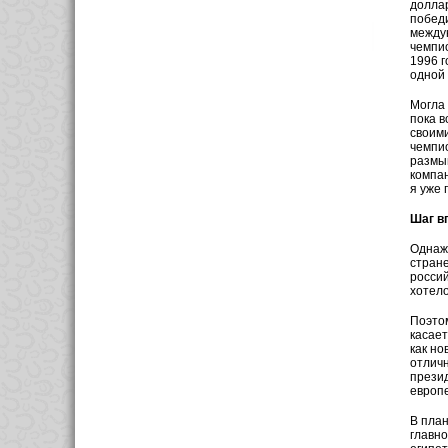
доллар
победи
междун
чемпио
1996 г
одной 
Могла 
пока в
своими
чемпио
размыш
компан
я уже 
Шаг в
Однажд
стране
россий
хотело
Поэтом
касает
как но
отличн
прези
европе
В план
главно