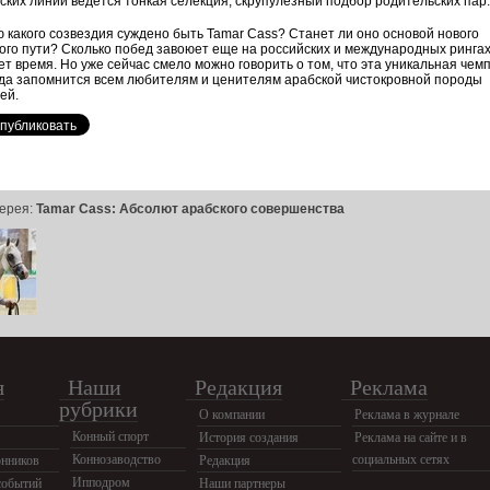
ских линий ведется тонкая селекция, скрупулезный подбор родительских пар
 какого созвездия суждено быть Tamar Cass? Станет ли оно основой нового
го пути? Сколько побед завоюет еще на российских и международных ринга
т время. Но уже сейчас смело можно говорить о том, что эта уникальная чем
да запомнится всем любителям и ценителям арабской чистокровной породы
ей.
ерея:
Tamar Cass: Абсолют арабского совершенства
я
Наши
Редакция
Реклама
рубрики
О компании
Реклама в журнале
Конный спорт
История создания
Реклама на сайте и в
Коннозаводство
социальных сетях
нников
Редакция
Ипподром
событий
Наши партнеры