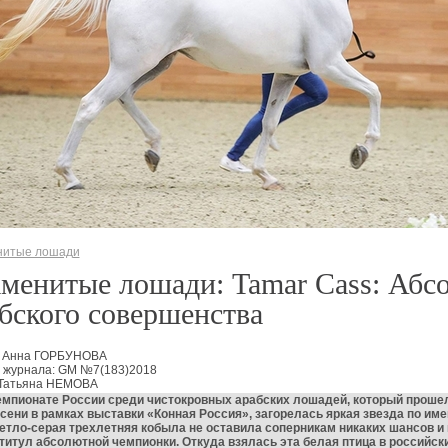
нитые лошади
менитые лошади: Tamar Cass: Абс
бского совершенства
: Анна ГОРБУНОВА
 журнала: GM №7(183)2018
 Татьяна НЕМОВА
емпионате России среди чистокровных арабских лошадей, который проше
сени в рамках выставки «Конная Россия», загорелась яркая звезда по им
етло-серая трехлетняя кобыла не оставила соперникам никаких шансов и
титул абсолютной чемпионки. Откуда взялась эта белая птица в российски