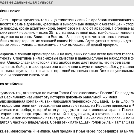
будет ее дальнейшая судьба?
убины веков
Cass – яркая представительница египетских линий в арабском коннозаводстве
носятся самые древние, красивые и выносливые лошади с богатейшей истор
се породы, кроме ахалтекинской, берут свое начало от арабской. Поголовье а
ских линий невелико – всего 35 тыс. на весь земной шар, наибольшая концен
ходится на страны Ближнего Востока. За последнюю четверть века в число
йших экспортеров этих лошадей вошел Израиль. Здесь уклон селекции идет 
енные линии головы – знаменитый ярко выраженный щучий профиль.
екрасные лошади ориентированы на шоу, в них больше всего ценятся красот
ность. Спортивные или скаковые качества в данном случае не находятся в ф
ия. Однако славная история этих арабов ясно дает понять, что перед вами
сальные бойцы: в свое время они выполняли самую тяжелую работу, участво
 и, живя в пустыне, отличались огромной выносливостью. Все свои уникальны
ва они пронесли сквозь века.
ко от яблони
лучилось так, что звез­да по имени Tamar Cass оказалась в России? Ее владел
я Васильченко называет эту историю довольно банальной: «У меня
ализированная компания, занимающаяся перевозкой лошадей. Так вышло, чт
 представителей египетских линий шесть лет назад из Израиля привезла в 
ом числе и жеребца, который стал у нас двукратным чемпионом страны. После 
 израильские партнеры стали со мной сотрудничать, и в течение пяти лет мы
ли из Земли обетованной пятнадцать лошадей. Сейчас они разбросаны по Р
дятся у частных владельцев. Среди этих пятнадцати голов была и Tamar Cass
а ее, многократный чемпион, был продан в Иран через посредников за милл