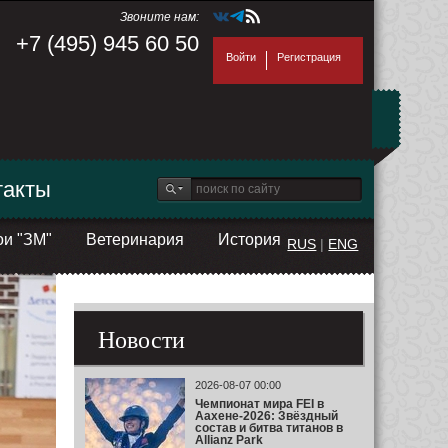
Звоните нам:
+7 (495) 945 60 50
Войти
Регистрация
такты
ои "ЗМ"
Ветеринария
История
RUS
|
ENG
Новости
2026-08-07 00:00
Чемпионат мира FEI в
Аахене-2026: Звёздный
состав и битва титанов в
Allianz Park