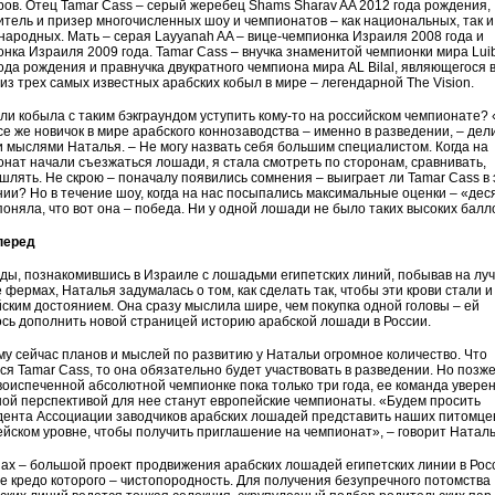
ов. Отец Tamar Cass – серый жеребец Shams Sharav AA 2012 года рождения,
тель и призер многочисленных шоу и чемпионатов – как национальных, так и
ародных. Мать – серая Layyanah AA – вице-чемпионка Израиля 2008 года и
нка Израиля 2009 года. Tamar Cass – внучка знаменитой чемпионки мира Lui
ода рождения и правнучка двукратного чемпиона мира AL Bilal, являющегося 
из трех самых известных арабских кобыл в мире – легендарной The Vision.
ли кобыла с таким бэкграундом уступить кому-то на российском чемпионате?
се же новичок в мире арабского коннозаводства – именно в разведении, – дел
 мыслями Наталья. – Не могу назвать себя большим специалистом. Когда на
нат начали съезжаться лошади, я стала смотреть по сторонам, сравнивать,
лять. Не скрою – поначалу появились сомнения – выиграет ли Tamar Cass в 
ии? Но в течение шоу, когда на нас посыпались максимальные оценки – «деся
поняла, что вот она – победа. Ни у одной лошади не было таких высоких балл
перед
ы, познакомившись в Израиле с лошадьми египетских линий, побывав на луч
 фермах, Наталья задумалась о том, как сделать так, чтобы эти крови стали и
ским достоянием. Она сразу мыс­лила шире, чем покупка одной головы – ей
сь дополнить новой страницей историю арабской лошади в России.
у сейчас планов и мыс­лей по развитию у Натальи огромное количество. Что
ся Tamar Cass, то она обязательно будет участвовать в разведении. Но позже
воиспеченной абсолютной чемпионке пока только три года, ее команда уверен
ой перспективой для нее станут европейские чемпионаты. «Будем просить
дента Ассоциации заводчиков арабских лошадей представить наших питомце
йском уровне, чтобы получить приглашение на чемпионат», – говорит Наталь
ах – большой проект продвижения арабских лошадей египетских линии в Рос
е кредо которого – чистопородность. Для получения безупречного потомства