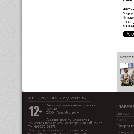
египет
Частью
Млечно
Покаже
навсег
лошад
Фотогал
© 1997-2025 OOO «Голд Мустанг»
Главна
Информационно-аналитический
журнал
ООО «Голд Мустанг»
Новости
Издание зарегистрировано в
Видео
Комитете РФ по печати, регистрационный номер
Юмор от ко
ПИ №ФС77-26476.
Редакция не несет ответственность за
Календарь 
достоверность рекламных материалов.