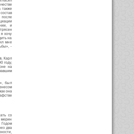
игласил
ачестве
а также
 состав
 после
циации
нии, и
отрясен
 я хочу
дить на
жил мне
ьбы», -
в, Карл
0 году,
оне на
мавшим
», был
знесом
как она
рафстве
тать со
 мерин
. Годом
рез два
жности,