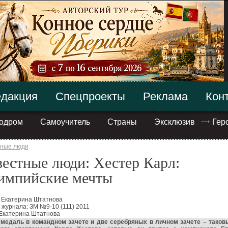
дакция
Спецпроекты
Реклама
Кон
одром
Самоучитель
Страны
Эксклюзив
Гер
тные люди
естные люди: Хестер Карл:
импийские мечты
: Екатерина Штатнова
журнала: ЗМ №9-10 (111) 2011
 Екатерина Штатнова
 медаль в командном зачете и две серебряных в личном зачете – тако