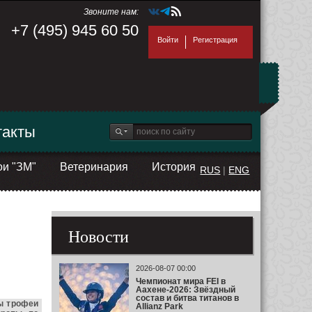
Звоните нам:
+7 (495) 945 60 50
Войти
Регистрация
такты
ои "ЗМ"
Ветеринария
История
RUS
|
ENG
Новости
2026-08-07 00:00
Чемпионат мира FEI в
Аахене-2026: Звёздный
состав и битва титанов в
вы трофеи
Allianz Park