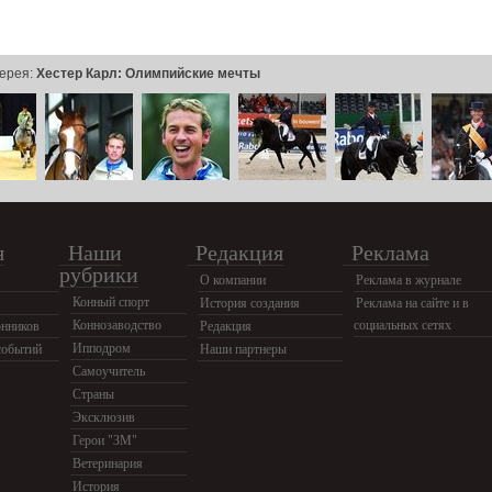
ерея:
Хестер Карл: Олимпийские мечты
я
Наши
Редакция
Реклама
рубрики
О компании
Реклама в журнале
Конный спорт
История создания
Реклама на сайте и в
Коннозаводство
социальных сетях
нников
Редакция
Ипподром
событий
Наши партнеры
Самоучитель
Страны
Эксклюзив
Герои "ЗМ"
Ветеринария
История