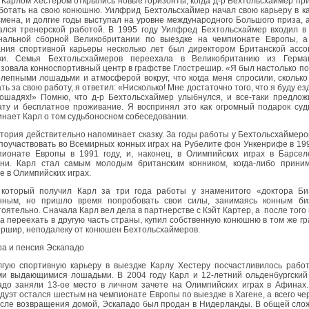
Карлом Хестером открылись новые горизонты, когда д-р Бехтольсхаймер пр
ботать на свою конюшню. Уилфрид Бехтольсхаймер начал свою карьеру в к
мена, и долгие годы выступал на уровне международного Большого приза, 
ался тренерской работой. В 1995 году Уилфред Бехтольсхаймер входил в
нальной сборной Великобритании по выездке на чемпионате Европы, а
ания спортивной карьеры несколько лет был директором Британской ассо
ки. Семья Бехтольсхаймеров переехала в Великобританию из Герма
зовала конноспортивный центр в графстве Глострешир. «Я был настолько п
лепными лошадьми и атмосферой вокруг, что когда меня спросили, сколько
ть за свою работу, я ответил: «Нисколько! Мне достаточно того, что я буду ез
лошадях!» Помню, что д-р Бехтольсхаймер улыбнулся, и все-таки предло
ату и бесплатное проживание. Я воспринял это как огромный подарок суд
нает Карл о том судьбоносном собеседовании.
тория действительно напоминает сказку. За годы работы у Бехтольсхаймеро
поучаствовать во Всемирных конных играх на Рубелите фон Ункенрифе в 199
пионате Европы в 1991 году, и, наконец, в Олимпийских играх в Барсел
ини. Карл стал самым молодым британским конником, когда-либо прини
е в Олимпийских играх.
 который получил Карл за три года работы у знаменитого «доктора Би
нным, но пришло время попробовать свои силы, занимаясь конным би
оятельно. Сначала Карл вел дела в партнерстве с Кэйт Картер, а после того 
 переехать в другую часть страны, купил собственную конюшню в том же г
ершир, неподалеку от конюшен Бехтольсхаймеров.
а и пенсия Эскападо
лгую спортивную карьеру в выездке Карлу Хестеру посчастливилось рабо
ми выдающимися лошадьми. В 2004 году Карл и 12-летний ольденбургский
адо заняли 13-ое место в личном зачете на Олимпийских играх в Афинах
дуэт остался шестым на чемпионате Европы по выездке в Хагене, а всего че
осле возвращения домой, Эскападо был продан в Нидерланды. В общей сло