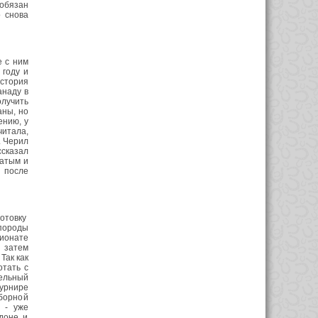
 обязан
 снова
 с ним
 году и
История
анаду в
лучить
аны, но
ению, у
читала,
. Черил
ссказал
цатым и
 после
отовку
породы
пионате
 затем
Так как
отать с
ельный
турнире
борной
 - уже
доне, и