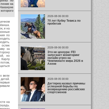
вропы по
тление на
Накануне
которого
2026-08-06 00:00
70 лет Кубку Тевиса по
шечном
пробегам
-Манша.
к, и на
конные
ния по
 ездить
ходить.
 ослик
2026-08-06 00:00
вку за
Это не цензура: FEI
торону
запускает мониторинг
ой, но
онлайн-угроз на
 Карлу
Чемпионате мира 2026 в
 потом,
Ахене
ащаться
ых вели
 детей.
2026-08-05 00:00
 первые
Дегтярев назвал причины
ривали
успешной борьбы по
возвращению российских
спортсменов
есте на
лошадь.
рмарках