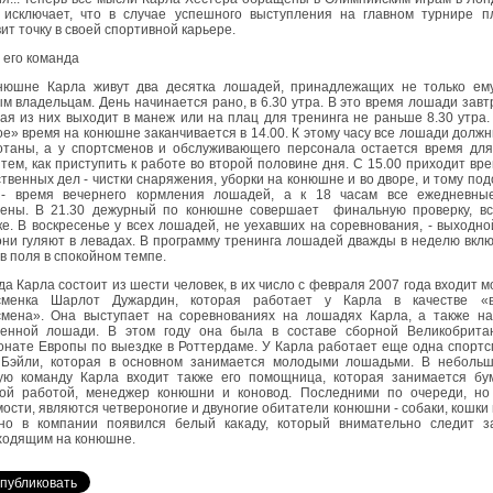
 исключает, что в случае успешного выступления на главном турнире п
ит точку в своей спортивной карьере.
 его команда
нюшне Карла живут два десятка лошадей, принадлежащих не только ему
м владельцам. День начинается рано, в 6.30 утра. В это время лошади завт
ая из них выходит в манеж или на плац для тренинга не раньше 8.30 утра
е» время на конюшне заканчивается в 14.00. К этому часу все лошади долж
отаны, а у спортсменов и обслуживающего персонала остается время для
тем, как приступить к работе во второй половине дня. С 15.00 приходит вр
твенных дел - чистки снаряжения, уборки на конюшне и во дворе, и тому под
 - время вечернего кормления лошадей, а к 18 часам все ежедневны
чены. В 21.30 дежурный по конюшне совершает финальную проверку, вс
е. В воскресенье у всех лошадей, не уехавших на соревнования, - выходно
они гуляют в левадах. В программу тренинга лошадей дважды в неделю вкл
в поля в спокойном темпе.
а Карла состоит из шести человек, в их число с февраля 2007 года входит 
сменка Шарлот Дужардин, которая работает у Карла в качестве «в
смена». Она выступает на соревнованиях на лошадях Карла, а также на
венной лошади. В этом году она была в составе сборной Великобрита
нате Европы по выездке в Роттердаме. У Карла работает еще одна спортс
 Бэйли, которая в основном занимается молодыми лошадьми. В небольш
ую команду Карла входит также его помощница, которая занимается бу
ой работой, менеджер конюшни и коновод. Последними по очереди, но
ости, являются четвероногие и двуногие обитатели конюшни - собаки, кошки 
но в компании появился белый какаду, который внимательно следит з
ходящим на конюшне.