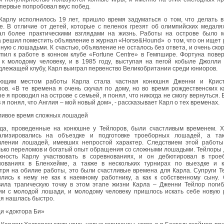
первые попробовал вкус побед.
 Карлу исполнилось 19 лет, пришло время задуматься о том, что делать 
е. В отличие от детей, которые с пеленок грезят об олимпийских медаля
ал более практическими взглядами на жизнь. Работы на острове было м
решил поместить объявление в журнал «Horse&Hound» о том, что он ищет 
ную с лошадьми. К счастью, объявление не осталось без ответа, и очень ско
пил к работе в конном клубе «Fortune Centre» в Гемпшире. Фортуна пове
 к молодому человеку, и в 1985 году, выступая на пегой кобыле Джолли
лежащей клубу, Карл выиграл первенство Великобритании среди юниоров.
ющим местом работы Карла стала частная конюшня Дженни и Крис
ов. «В те времена я очень скучал по дому, но во время рождественских к
е я проводил на острове с семьей, я понял, что никогда не смогу вернуться. 
 я понял, что Англия – мой новый дом», - рассказывает Карл о тех временах.
ливое время сложных лошадей
ода, проведенные на конюшне у Тейлоров, были счастливым временем. Х
ализировались на объездке и подготовке троеборных лошадей, а та
влении лошадей, имевших непростой характер. Следствием этой работы
лько переломов и богатый опыт обращения со сложными лошадьми. Тейлоры
жность Карлу участвовать в соревнованиях, и он дебютировал в трое
нованиях в Бленхейме, а также в нескольких турнирах по выездке и ко
тря на обилие работы, это были счастливые времена для Карла. Супруги 
ились к нему не как к наемному работнику, а как к собственному сыну.
вила трагическую точку в этом этапе жизни Карла – Дженни Тейлор поги
ии с молодой лошади, и молодому человеку пришлось искать себе новую 
я нашлась быстро.
и «доктора Би»