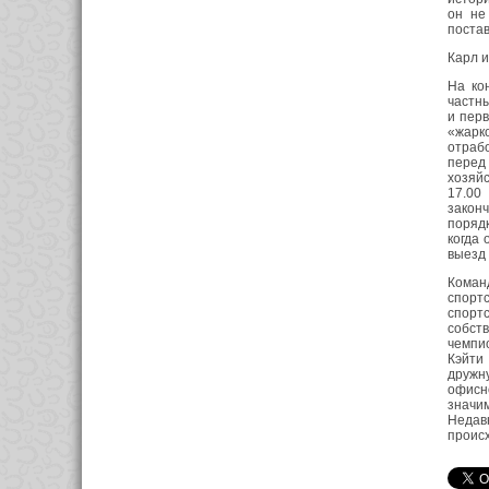
он не
постав
Карл и
На ко
частны
и перв
«жарко
отраб
перед 
хозяйс
17.00
закон
порядк
когда 
выезд 
Команд
спорт
спорт
собст
чемпио
Кэйти
дружн
офисн
значим
Недав
проис