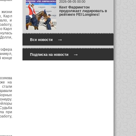
2026-08-05 00:00
Кент Фаррингтон
продолжает лидировать в
в жизни
рейтинге FEI Longines!
х, Карл
ало, и
работу,
ро Карл
рнулась
 Долли,
→
Все новости
тофера
→
аникул,
Подписка на новости
В конце
озяева
кже на
 стали
 давали
борных
нкуру.
Тейлоры
 Судьба
бла при
работу,