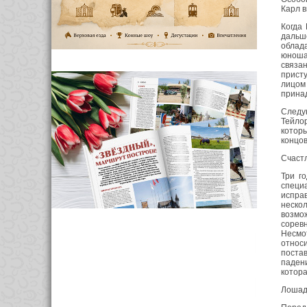
Карл в
Когда
дальш
облад
юноша 
связан
присту
лицом
принад
Следу
Тейлор
которы
концов
Счаст
Три г
специ
испра
неско
возмо
сорев
Несмо
относ
поста
паден
котора
Лошад