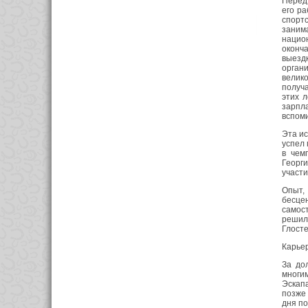
Перед 
его ра
спортс
заним
нацио
оконч
выезд
органи
велико
получа
этих 
зарпл
вспоми
Эта ис
успел 
в чем
Георг
участи
Опыт,
бесце
самост
решила
Глост
Карьер
За до
многи
Эскап
позже 
дня п