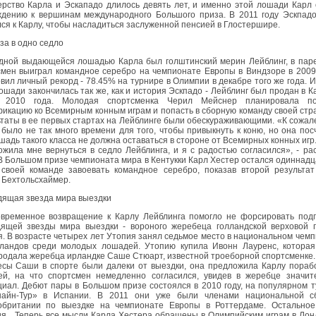
ерство Карла и Эскападо длилось девять лет, и именно этой лошади Карл
ждению к вершинам международного Большого приза. В 2011 году Эскпадо
ся к Карлу, чтобы насладиться заслуженной пенсией в Глостершире.
за в одно седло
дной выдающейся лошадью Карла был голштинский мерин Лейблинг, в паре
смен выиграл командное серебро на чемпионате Европы в Виндзоре в 2009
вил личный рекорд - 78.45% на турнире в Олимпии в декабре того же года. 
ошади закончилась так же, как и история Эскпадо - Лейблинг был продан в К
 2010 года. Молодая спортсменка Черил Мейснер планировала по
икацию ко Всемирным конным играм и попасть в сборную команду своей стр
таты в ее первых стартах на Лейблинге были обескураживающими. «К сожал
было не так много времени для того, чтобы привыкнуть к коню, но она пос
шадь такого класса не должна оставаться в стороне от Всемирных конных игр
жила мне вернуться в седло Лейблинга, и я с радостью согласился», - ра
В Большом призе чемпионата мира в Кентукки Карл Хестер остался одиннад
 своей команде завоевать командное серебро, показав второй результат
 Бехтольсхаймер.
дящая звезда мира выездки
овременное возвращение к Карлу Лейблинга помогло не форсировать подг
дящей звезды мира выездки - вороного жеребеца голландской верховой 
. В возрасте четырех лет Утопия занял седьмое место в национальном чем
ландов среди молодых лошадей. Утопию купила Ивонн Лауренс, которая
одала жеребца ирландке Саше Стюарт, известной троеборной спортсменке. 
есы Саши в спорте были далеки от выездки, она предложила Карлу пораб
ей, на что спортсмен немедленно согласился, увидев в жеребце значит
иал. Дебют пары в Большом призе состоялся в 2010 году, на популярном 
айн-Тур» в Испании. В 2011 они уже были членами национальной с
обритании по выездке на чемпионате Европы в Роттердаме. Остальное
я... Теперь все мысли Карла Хестера обращены в Олимпийским играм в Лон