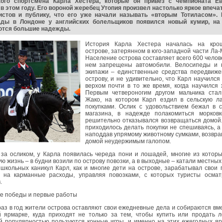
кого спортсмена Карла Хестера, которые он привез с чемпионата Е
в этом году. Его вороной жеребец Утопия произвел настолько яркое впеча
истов и публику, что его уже начали называть «вторым Тотиласом». 
ды в Лондоне у английских болельщиков появился новый кумир, на 
ются большие надежды.
История Карла Хестера началась на кро
острове, затерянном в юго-западной части Ла
Население острова составляет всего 600 челове
нем запрещены автомобили. Велосипеды и 
экипажи – единственные средства передвиже
острову, и не удивительно, что Карл научился
верхом почти в то же время, когда научился 
Первым четвероногим другом мальчика стал
Жако, на котором Карл ездил в сельскую ла
покупками. Ослик с удовольствием бежал в с
магазина, в надежде полакомиться морковк
решительно отказывался возвращаться домой.
приходилось делать покупки не спешиваясь, а
наподдав упрямому животному сумками, возвр
домой неудержимым галопом.
 за осликом, у Карла появилась череда пони и лошадей, многие из котор
ю жизнь – в будни возили по острову повозки, а в выходные – катали местных
школьных каникул Карл, как и многие дети на острове, зарабатывал свои
и на карманные расходы, управляя повозками, с которых туристы осмат
.
е победы и первые работы
аз в год жители острова оставляют свои ежедневные дела и собираются вм
й ярмарке, куда приходят не только за тем, чтобы купить или продать 
й популярностью пользуются конные игры, и именно на этих ежегодных я