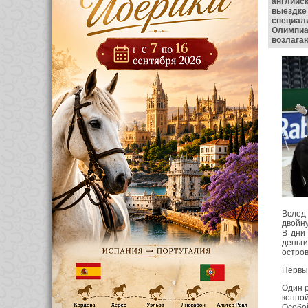
английс
выездке 
специал
Олимпиа
возлага
Вслед
двойну
В дни 
деньг
остров
Первы
Один р
конно
Особо