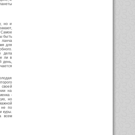
ланеты
, но и
ракают,
. Самое
ны быть
 ланча
емя для
обного.
е дела
е ли в
й день,
ючается
молодая
торого
 своей
нии на
менка -
ую, но
мажной
 не по
и куры.
а всем