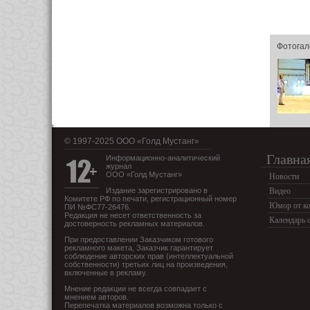
Фотогал
© 1997-2025 OOO «Голд Мустанг»
Главна
Информационно-аналитический
журнал
ООО «Голд Мустанг»
Новости
Издание зарегистрировано в
Видео
Комитете РФ по печати, регистрационный номер
Юмор от ко
ПИ №ФС77-26476.
Редакция не несет ответственность за
Календарь 
достоверность рекламных материалов.
При предоставлении Заказчиком готового
рекламного макета, Заказчик гарантирует
соблюдение авторских прав (интеллектуальной
собственности) третьих лиц на произведения,
включенные в рекламу.
Мнение редакции не всегда совпадает с
мнением авторов.
Перепечатка материалов возможна только с