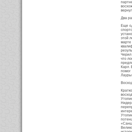
партн
восхо
вернул
Два ра
Еще о
спорт
устано
этой л
марте
квалиф
резуль
Черил 
что ло
предло
Карл. 
помог
Лауры
Восхо
Кратк
восхо
Утопия
Нидер
перепр
интер
Утопи
потенц
«Санш
Велик
истори